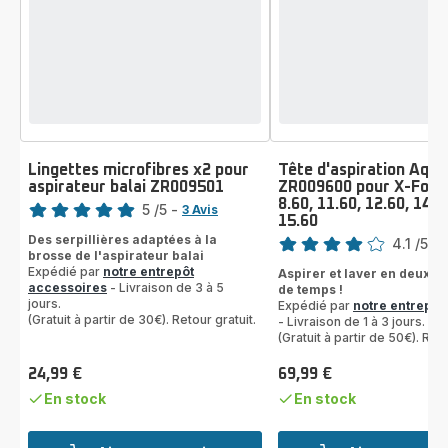
Lingettes microfibres x2 pour
Tête d'aspiration Aqu
aspirateur balai ZR009501
ZR009600 pour X-Forc
Note
8.60, 11.60, 12.60, 14.6
5
/5
-
3 Avis
15.60
Note
Avis
Des serpillières adaptées à la
4.1
/5
-
5
brosse de l'aspirateur balai
ratings.4.1
étoiles
Expédié par
notre entrepôt
Aspirer et laver en deux f
(moyenne)
accessoires
- Livraison de 3 à 5
de temps !
jours.
Expédié par
notre entrepôt
(Gratuit à partir de 30€). Retour gratuit.
- Livraison de 1 à 3 jours.
(Gratuit à partir de 50€). Reto
24,99 €
69,99 €
Prix
Prix
En stock
En stock