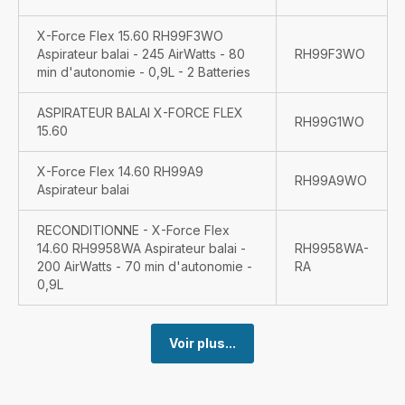
X-Force Flex 15.60 RH99F3WO
Aspirateur balai - 245 AirWatts - 80
RH99F3WO
min d'autonomie - 0,9L - 2 Batteries
ASPIRATEUR BALAI X-FORCE FLEX
RH99G1WO
15.60
X-Force Flex 14.60 RH99A9
RH99A9WO
Aspirateur balai
RECONDITIONNE - X-Force Flex
14.60 RH9958WA Aspirateur balai -
RH9958WA-
200 AirWatts - 70 min d'autonomie -
RA
0,9L
Voir plus...