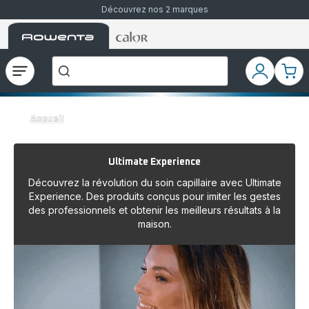
Découvrez nos 2 marques
Accueil
Accueil
Que
Rowenta
Rowenta
recherchez-
vous
?
Ouvrir
Mon
Mon
le
compte
pani
menu
Accueil
Ultimate Experience
Découvrez la révolution du soin capillaire avec Ultimate
Experience. Des produits conçus pour imiter les gestes
des professionnels et obtenir les meilleurs résultats à la
maison.