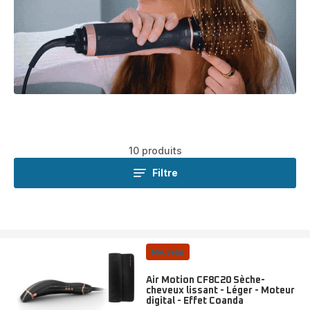
10 produits
Filtre
Nouveau
Air Motion CF8C20 Sèche-
cheveux lissant - Léger - Moteur
digital - Effet Coanda
Note