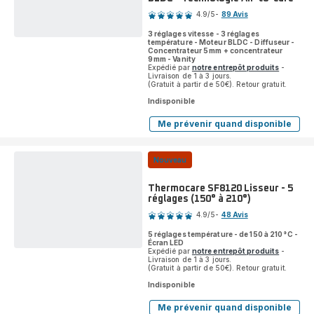
4.9
/5
-
89 Avis
ratings.4.9
3 réglages vitesse - 3 réglages
température - Moteur BLDC - Diffuseur -
Concentrateur 5 mm + concentrateur
9 mm - Vanity
Expédié par
notre entrepôt produits
-
Livraison de 1 à 3 jours.
(Gratuit à partir de 50€). Retour gratuit.
Indisponible
Me prévenir quand disponible
Maestria
CV9920
Sèche-
cheveux
Nouveau
-
Léger
et
Thermocare SF8120 Lisseur - 5
puissant
réglages (150° à 210°)
Note
-
4.9
/5
-
48 Avis
Moteur
ratings.4.9
BLDC
5 réglages température - de 150 à 210 °C -
-
Écran LED
Technologie
Expédié par
notre entrepôt produits
-
Air-
Livraison de 1 à 3 jours.
to-
(Gratuit à partir de 50€). Retour gratuit.
care
Indisponible
Me prévenir quand disponible
Thermocare