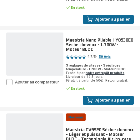
Rotate
UB9920
En stock
Brosse
soufflante
Ajouter au panier
rotative
-
2
brosses
Maestria Nano Pliable HY8530E0
50mm
Sèche cheveux - 1.700W -
et
Moteur BLDC
Note
38mm
-
4.7
/5
-
59 Avis
ratings.4.7
8
3 réglages de vitesse - 3 réglages
combinaisons
température - 1.700W - Moteur BLDC
de
Expédié par
notre entrepôt produits
-
vitesse
Livraison de 1 à 3 jours.
(Gratuit à partir de 50€). Retour gratuit.
et
Maestria
Ajouter au comparateur
température
Nano
En stock
Pliable
HY8530E0
Ajouter au panier
Sèche
cheveux
-
1.700W
Nouveau
-
Moteur
Maestria CV9920 Sèche-cheveux
BLDC
- Léger et puissant - Moteur
BLDC - Technologie Air-to-care
Note