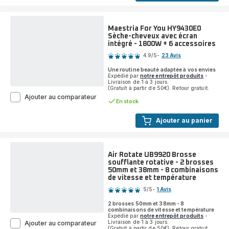
Maestria For You HY9430E0
Sèche-cheveux avec écran
intégré - 1800W + 6 accessoires
Note
4.9
/5
-
23 Avis
ratings.4.9
Une routine beauté adaptée à vos envies
Expédié par
notre entrepôt produits
-
Livraison de 1 à 3 jours.
(Gratuit à partir de 50€). Retour gratuit.
Maestria
Ajouter au comparateur
En stock
For
You
Ajouter au panier
HY9430E0
Sèche-
cheveux
avec
écran
Air Rotate UB9920 Brosse
intégré
soufflante rotative - 2 brosses
-
50mm et 38mm - 8 combinaisons
1800W
de vitesse et température
Note
+
5
/5
-
1 Avis
6
Avis
accessoires
2 brosses 50mm et 38mm - 8
5
combinaisons de vitesse et température
étoiles
Expédié par
notre entrepôt produits
-
Air
Livraison de 1 à 3 jours.
Ajouter au comparateur
(moyenne)
(Gratuit à partir de 50€). Retour gratuit.