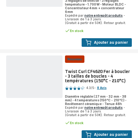
3 réglages de vitesse - 3 réglages
température - 1.700W - Moteur BLDC -
Concentrateur 4 mm + concentrateur
6 mm
Expédié par
notre entrepôt produits
-
Livraison de 1 à 3 jours.
(Gratuit à partir de 50€). Retour gratuit.
En stock
Ajouter au panier
Nouveau
Twist Curl CF4620 Fer à boucler
- 3 tailles de boucles - 4
températures (150°C - 210°C)
Note
4.3
/5
-
8 Avis
ratings.4.3
Diamètre réglable (27 mm - 32 mm - 38
mm) - 4 températures (150°C - 210°C) -
Revêtement céramique - Tenue 48h
Expédié par
notre entrepôt produits
-
Livraison de 1 à 3 jours.
(Gratuit à partir de 50€). Retour gratuit.
En stock
Ajouter au panier