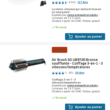
4.5
/5
-
127 Avis
ratings.4.5
Le sèche-cheveux qui sèche et lisse en
un seul geste !
Expédié par
notre entrepôt produits
-
Livraison de 1 à 3 jours.
(Gratuit à partir de 50€). Retour gratuit.
En stock
Ajouter au panier
Nouveau
Air Brush 3D UB9720 Brosse
soufflante - Coiffage 3-en-1 - 3
vitesses/températures
Note
4
/5
-
24 Avis
Avis
Coiffage 3-en-1 - 3
4
vitesses/températures
étoiles
Expédié par
notre entrepôt produits
-
Livraison de 1 à 3 jours.
(moyenne)
(Gratuit à partir de 50€). Retour gratuit.
En stock
Ajouter au panier