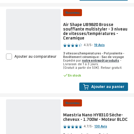
Nouveau
Air Shape UB9820 Brosse
soufflante multistyler - 3 niveau
de vitesses/températures -
Ceramique
Note
4.3
/5
-
19 Avis
ratings.4.3
3 vitesses/températures - Polyvalente -
Air
Ajouter au comparateur
Revêtement céramique - Sac de voyage
Shape
Expédié par
notre entrepôt produits
-
Livraison de 1 à 3 jours.
UB9820
(Gratuit à partir de 50€). Retour gratuit.
Brosse
soufflante
En stock
multistyler
-
Ajouter au panier
3
niveau
de
Nouveau
vitesses/températures
-
Ceramique
Maestria Nano HY8310 Sèche-
cheveux - 1.700W - Moteur BLDC
Note
4.7
/5
-
130 Avis
ratings.4.7