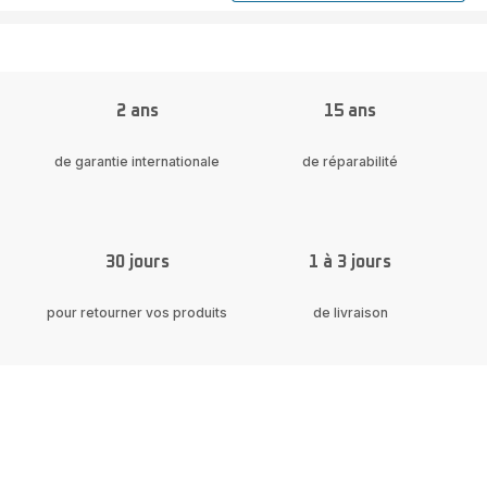
SF8120
Lisseur
-
5
réglages
(150°
à
2 ans
15 ans
210°)
de garantie internationale
de réparabilité
30 jours
1 à 3 jours
pour retourner vos produits
de livraison