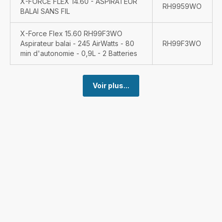
X-FORCE FLEX 14.60 - ASPIRATEUR
RH9959WO
BALAI SANS FIL
X-Force Flex 15.60 RH99F3WO
Aspirateur balai - 245 AirWatts - 80
RH99F3WO
min d'autonomie - 0,9L - 2 Batteries
Voir plus...