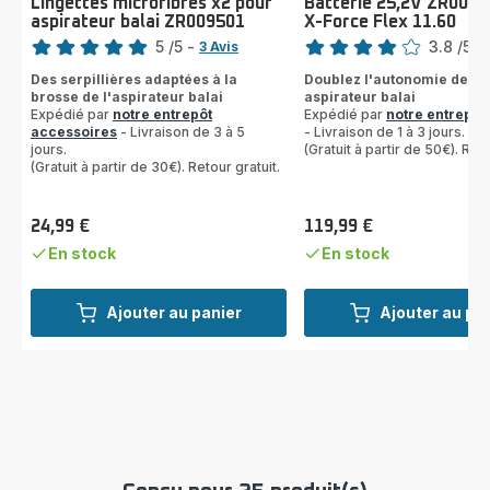
Lingettes microfibres x2 pour
Batterie 25,2V ZR0097
aspirateur balai ZR009501
X-Force Flex 11.60
Note
Note
5
/5
-
3.8
/5
-
3 Avis
Avis
ratings.3.8
Des serpillières adaptées à la
Doublez l'autonomie de vo
5
brosse de l'aspirateur balai
aspirateur balai
étoiles
Expédié par
notre entrepôt
Expédié par
notre entrepôt
(moyenne)
accessoires
- Livraison de 3 à 5
- Livraison de 1 à 3 jours.
jours.
(Gratuit à partir de 50€). Reto
(Gratuit à partir de 30€). Retour gratuit.
24,99 €
119,99 €
Prix
Prix
En stock
En stock
Ajouter au panier
Ajouter au pa