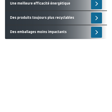
Des
concept
Une meilleure efficacité énergétique
Ouvrir
emballa
-
moins
Une
impacta
Des produits toujours plus recyclables
Ouvrir
meilleur
-
efficacit
Des
énergét
Des emballages moins impactants
Ouvrir
produits
-
toujours
Des
plus
emballa
recyclab
moins
impacta