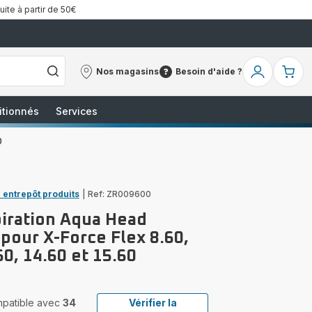
uite à partir de 50€
Nos magasins
Besoin d'aide ?
Nos
Besoin
Mon
Mo
magasins
d'aide
compte
pa
?
itionnés
Services
0
 entrepôt produits
|
Ref: ZR009600
piration Aqua Head
pour X-Force Flex 8.60,
60, 14.60 et 15.60
ompatible avec
34
Vérifier la