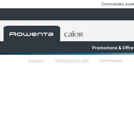
Commandez avant 1
Accueil
Accueil
Rowenta
Rowenta
Promotions & Offre
FR
NL
Accueil
Traitement de l’air
Purificateurs