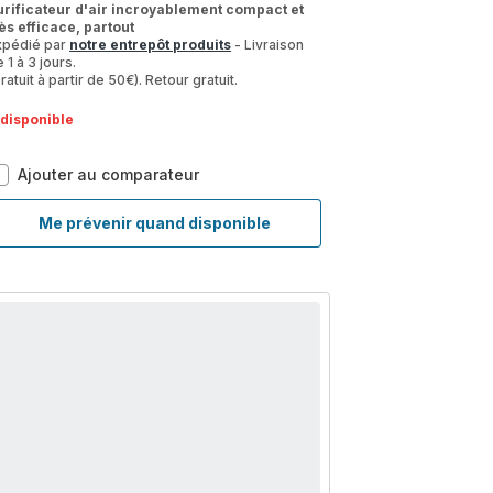
urificateur d'air incroyablement compact et
rès efficace, partout
xpédié par
notre entrepôt produits
- Livraison
 1 à 3 jours.
ratuit à partir de 50€). Retour gratuit.
ndisponible
Pure
Ajouter au comparateur
Air
Compact
Me prévenir quand disponible
Pure
PU2220F0
Air
Purificateur
Compact
d'air
PU2220F0
intérieur
Purificateur
-
d'air
3
intérieur
niveaux
-
de
3
filtration
niveaux
-
de
Efficacité
filtration
: