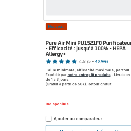
-
Efficacité
:
jusqu'à
99,95%
Nouveau
Pure Air Mini PU1521F0 Purificateu
- Efficacité : jusqu'à 100% - HEPA
Allergy+
Note
4.8
/5
-
46 Avis
ratings.4.8
Taille minimale, efficacité maximale, partout.
Expédié par
notre entrepôt produits
- Livraison
de 1 à 3 jours.
(Gratuit à partir de 50€). Retour gratuit.
Indisponible
Pure
Ajouter au comparateur
Air
Mini