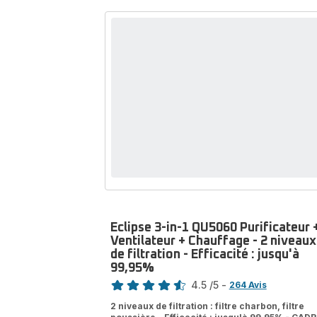
-
Efficacité
:
jusqu'à
100%
-
HEPA
Allergy+
Eclipse 3-in-1 QU5060 Purificateur 
Ventilateur + Chauffage - 2 niveaux
de filtration - Efficacité : jusqu'à
99,95%
Note
4.5
/5
-
264 Avis
ratings.4.5
2 niveaux de filtration : filtre charbon, filtre