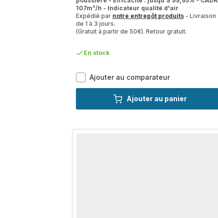
poussière - Efficacité : jusqu'à 99,95% - CADR 
107m³/h - Indicateur qualité d'air
Expédié par
notre entrepôt produits
- Livraison
de 1 à 3 jours.
(Gratuit à partir de 50€). Retour gratuit.
En stock
Eclipse
Ajouter au comparateur
3-
in-
Ajouter au panier
1
QU5060
Purificateur
+
Ventilateur
+
Chauffage
-
2
niveaux
de
filtration