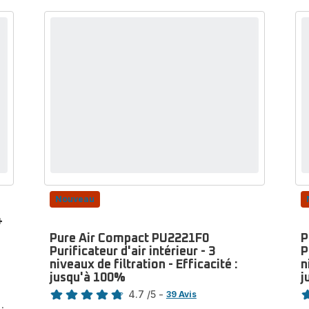
Purificateur
+
Ventilateur
+
Chauffage
-
2
niveaux
de
filtration
-
Efficacité
:
jusqu'à
99,95%
Nouveau
+
Pure Air Compact PU2221F0
P
Purificateur d'air intérieur - 3
P
niveaux de filtration - Efficacité :
n
jusqu'à 100%
j
Note
No
4.7
/5
-
39 Avis
ratings.4.7
ra