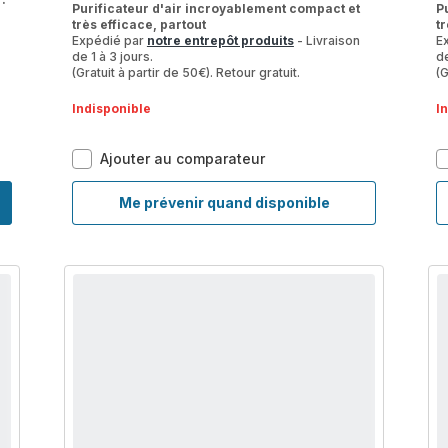
:
Purificateur d'air incroyablement compact et
P
très efficace, partout
t
Expédié par
notre entrepôt produits
- Livraison
E
de 1 à 3 jours.
de
(Gratuit à partir de 50€). Retour gratuit.
(G
Indisponible
I
Pure
Ajouter au comparateur
Air
Compact
Me prévenir quand disponible
Pure
PU2221F0
Air
Purificateur
Compact
d'air
PU2221F0
intérieur
Purificateur
-
d'air
3
intérieur
niveaux
-
de
3
filtration
niveaux
-
de
Efficacité
filtration
: