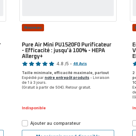
-
jusqu'à
Efficacité
100%
:
jusqu'à
100%
Nouveau
r
Pure Air Mini PU1520F0 Purificateur
E
- Efficacité : jusqu'à 100% - HEPA
V
Allergy+
E
Note
No
4.8
/5
-
46 Avis
ratings.4.8
ra
Taille minimale, efficacité maximale, partout
2 
Expédié par
notre entrepôt produits
- Livraison
p
de 1 à 3 jours.
1
(Gratuit à partir de 50€). Retour gratuit.
E
de
(G
Indisponible
I
Pure
Ajouter au comparateur
Air
Mini