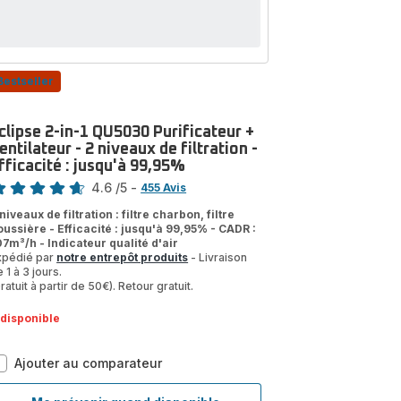
-
jusqu'à
Efficacité
100%
:
jusqu'à
100%
Bestseller
clipse 2-in-1 QU5030 Purificateur +
entilateur - 2 niveaux de filtration -
fficacité : jusqu'à 99,95%
te
4.6
/5
-
455 Avis
tings.4.6
niveaux de filtration : filtre charbon, filtre
oussière - Efficacité : jusqu'à 99,95% - CADR :
07m³/h - Indicateur qualité d'air
xpédié par
notre entrepôt produits
- Livraison
 1 à 3 jours.
ratuit à partir de 50€). Retour gratuit.
ndisponible
Eclipse
Ajouter au comparateur
2-
in-