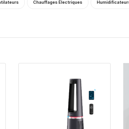
tilateurs
Chauffages Électriques
Humidificateur
Purificateurs
urificateurs d’air gardent votre maison saine, pour que vous pu
rer mieux. Ils capturent les particules fines, les allergènes, les vi
éliminent définitivement le formaldéhyde.