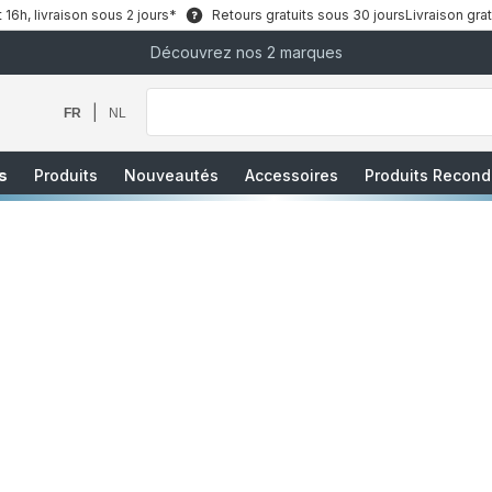
6h, livraison sous 2 jours*
Retours gratuits sous 30 jours
Livraison grat
Découvrez nos 2 marques
Que
recherchez-
vous
|
FR
NL
?
s
Produits
Nouveautés
Accessoires
Produits Recond