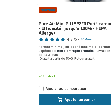
Nouveau
Pure Air Mini PU1522F0 Purificateu
- Efficacité : jusqu'à 100% - HEPA
Allergy+
Note
4.8
/5
-
46 Avis
ratings.4.8
Format minimal, efficacité maximale, partout
Expédié par
notre entrepôt produits
- Livraison
de 1 à 3 jours.
(Gratuit à partir de 50€). Retour gratuit.
En stock
Pure
Ajouter au comparateur
Air
Mini
Ajouter au panier
PU1522F0
Purificateur