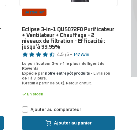
Bestseller
r
Eclipse 3-in-1 QU5072F0 Purificateur
+ Ventilateur + Chauffage - 2
niveaux de filtration - Efficacité :
jusqu'à 99,95%
Note
4.5
/5
-
147 Avis
ratings.4.5
Le purificateur 3-en-1 le plus intelligent de
Rowenta
Expédié par
notre entrepôt produits
- Livraison
de 1 à 3 jours.
(Gratuit à partir de 50€). Retour gratuit.
En stock
Eclipse
Ajouter au comparateur
3-
in-
Ajouter au panier
1
QU5072F0