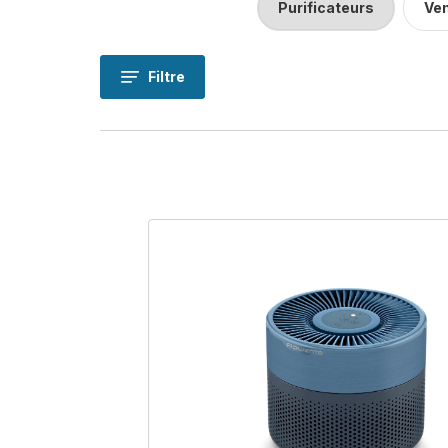
Purificateurs
Ven
Filtre
Les p
respi