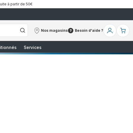
uite à partir de 50€
Nos magasins
Besoin d'aide ?
Nos
Besoin
Mon
Mo
magasins
d'aide
compte
pa
?
itionnés
Services