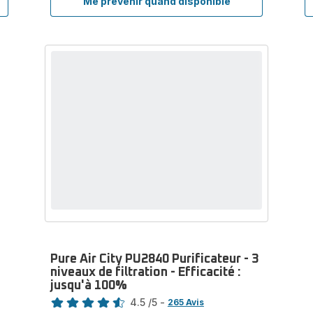
Me prévenir quand disponible
Pure
PU1520F0
Air
Purificateur
Mini
-
PU1520F0
Efficacité
Purificateur
:
-
jusqu'à
Efficacité
100%
:
-
jusqu'à
HEPA
100%
Allergy+
-
HEPA
Allergy+
Pure Air City PU2840 Purificateur - 3
niveaux de filtration - Efficacité :
jusqu'à 100%
Note
4.5
/5
-
265 Avis