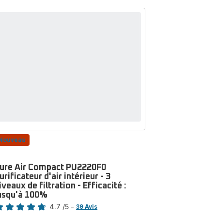
Nouveau
ure Air Compact PU2220F0
urificateur d'air intérieur - 3
iveaux de filtration - Efficacité :
usqu'à 100%
te
4.7
/5
-
39 Avis
tings.4.7