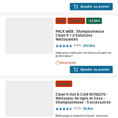
tapis
Ajouter au panier
et
tissu
-
Shampouineuse
Pack
Bestseller
-27,98 €
-
4
PACK WEB : Shampouineuse
accessoires
Clean It + 2 Solutions
Nettoyantes
Note
4.6
/5
-
642 Avis
ratings.4.6
Idéal pour nettoyer vos tissus et tapis en
profondeur !
Stock faible
Ajouter au panier
Nouveau
Clean It Hot & Cold IN7021F0 -
Nettoyeur de tapis et tissu -
Shampouineuse - 5 accessoires
Note
4.5
/5
-
90 Avis
ratings.4.5
Nettoyage à chaud et à froid : la bonne