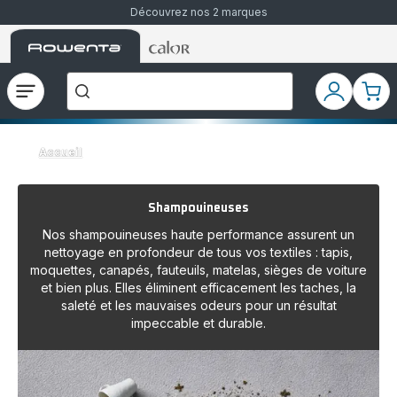
Découvrez nos 2 marques
Accueil
Accueil
Que
Rowenta
Rowenta
recherchez-
vous
?
Ouvrir
Mon
Mon
le
compte
pani
menu
Accueil
Shampouineuses
Nos shampouineuses haute performance assurent un
nettoyage en profondeur de tous vos textiles : tapis,
moquettes, canapés, fauteuils, matelas, sièges de voiture
et bien plus. Elles éliminent efficacement les taches, la
saleté et les mauvaises odeurs pour un résultat
impeccable et durable.