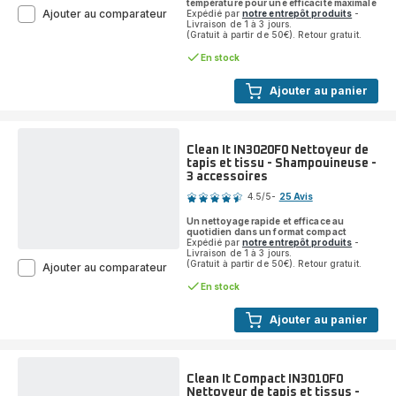
température pour une efficacité maximale
Clean
Ajouter au comparateur
Expédié par
notre entrepôt produits
-
Livraison de 1 à 3 jours.
It
(Gratuit à partir de 50€). Retour gratuit.
Hot
&
En stock
Cold
IN7021F0
Ajouter au panier
-
Nettoyeur
de
tapis
Clean It IN3020F0 Nettoyeur de
et
tapis et tissu - Shampouineuse -
tissu
3 accessoires
Note
-
Shampouineuse
4.5
/5
-
25 Avis
ratings.4.5
-
Un nettoyage rapide et efficace au
5
quotidien dans un format compact
accessoires
Expédié par
notre entrepôt produits
-
Livraison de 1 à 3 jours.
(Gratuit à partir de 50€). Retour gratuit.
Clean
Ajouter au comparateur
It
En stock
IN3020F0
Nettoyeur
Ajouter au panier
de
tapis
et
tissu
Clean It Compact IN3010F0
-
Nettoyeur de tapis et tissus -
Shampouineuse