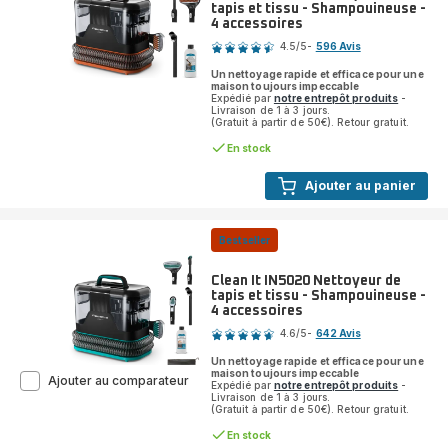
tapis et tissu - Shampouineuse -
4 accessoires
Note
4.5
/5
-
596 Avis
ratings.4.5
Un nettoyage rapide et efficace pour une
maison toujours impeccable
Expédié par
notre entrepôt produits
-
Livraison de 1 à 3 jours.
(Gratuit à partir de 50€). Retour gratuit.
En stock
Ajouter au panier
Bestseller
Clean It IN5020 Nettoyeur de
tapis et tissu - Shampouineuse -
4 accessoires
Note
4.6
/5
-
642 Avis
ratings.4.6
Un nettoyage rapide et efficace pour une
maison toujours impeccable
Clean
Ajouter au comparateur
Expédié par
notre entrepôt produits
-
It
Livraison de 1 à 3 jours.
(Gratuit à partir de 50€). Retour gratuit.
IN5020
Nettoyeur
En stock
de