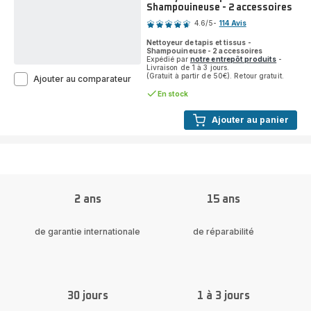
Shampouineuse - 2 accessoires
Note
-
3
4.6
/5
-
114 Avis
accessoires
ratings.4.6
Nettoyeur de tapis et tissus -
Shampouineuse - 2 accessoires
Expédié par
notre entrepôt produits
-
Livraison de 1 à 3 jours.
(Gratuit à partir de 50€). Retour gratuit.
Clean
Ajouter au comparateur
It
En stock
Compact
IN3010F0
Ajouter au panier
Nettoyeur
de
tapis
et
tissus
-
Shampouineuse
2 ans
15 ans
-
2
accessoires
de garantie internationale
de réparabilité
30 jours
1 à 3 jours