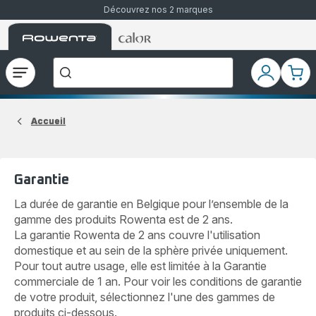
Découvrez nos 2 marques
Accueil
Accueil
Que
Rowenta
Rowenta
recherchez-
vous
?
Ouvrir
Mon
Mon
le
compte
pani
menu
Accueil
Garantie
La durée de garantie en Belgique pour l’ensemble de la
gamme des produits Rowenta est de 2 ans.
La garantie Rowenta de 2 ans couvre l'utilisation
domestique et au sein de la sphère privée uniquement.
Pour tout autre usage, elle est limitée à la Garantie
commerciale de 1 an. Pour voir les conditions de garantie
de votre produit, sélectionnez l'une des gammes de
produits ci-dessous.