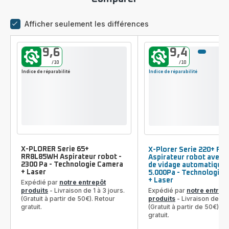
Afficher seulement les différences
comparateur
9,6
9,4
/10
/10
Indice de réparabilité
Indice de réparabilité
X-PLORER Serie 65+
X-Plorer Serie 220+ RR
RR8L85WH Aspirateur robot -
Aspirateur robot avec s
2300 Pa - Technologie Camera
de vidage automatique 
+ Laser
5.000Pa - Technologie:
+ Laser
Expédié par
notre entrepôt
Expédié par
notre entrep
produits
- Livraison de 1 à 3 jours.
produits
- Livraison de 1 à
(Gratuit à partir de 50€). Retour
(Gratuit à partir de 50€). R
gratuit.
gratuit.