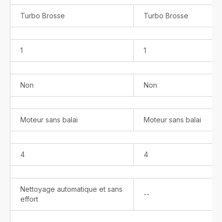
Laser
Turbo Brosse
Turbo Brosse
1
1
Non
Non
Moteur sans balai
Moteur sans balai
4
4
Nettoyage automatique et sans
Indisponible
--
effort