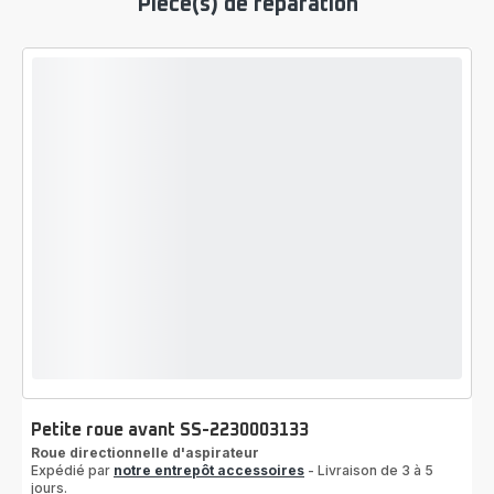
Pièce(s) de réparation
fleur
de
coton
Petite roue avant SS-2230003133
Roue directionnelle d'aspirateur
Expédié par
notre entrepôt accessoires
- Livraison de 3 à 5
jours.