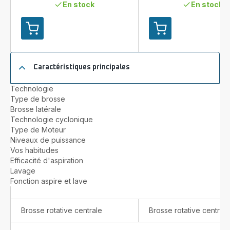
En stock
En stock
Ajouter
Ajouter
au
au
panier
panier
X-
X-
Caractéristiques principales
PLORER
Plorer
Serie
Serie 220+
Technologie
65+
RR9485
Type de brosse
RR8L85WH
Aspirateur
Brosse latérale
Aspirateur
robot
Technologie cyclonique
robot
avec
Type de Moteur
-
station
Niveaux de puissance
2300
de
Vos habitudes
Pa
vidage
Efficacité d'aspiration
-
automatique
Lavage
Technologie
-
Fonction aspire et lave
Camera
5.000Pa
+
-
Laser
Technologie:
Brosse rotative centrale
Brosse rotative centrale
Caméra
+