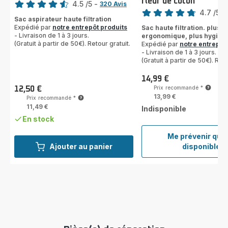
fleur de coton
Note
4.5
/5
-
320 Avis
4.7
/5
-
ratings.4.5
Sac aspirateur haute filtration
ratings.4.7
Expédié par
notre entrepôt produits
Sac haute filtration. plus
- Livraison de 1 à 3 jours.
ergonomique, plus hygién
(Gratuit à partir de 50€). Retour gratuit.
Expédié par
notre entrepôt
- Livraison de 1 à 3 jours.
(Gratuit à partir de 50€). Reto
14,99 €
Prix
Prix recommandé
*
12,50 €
Prix
13,99 €
Prix recommandé
*
11,49 €
Indisponible
En stock
Me prévenir qua
4
Ajouter au panier
disponible
Sacs
aspir
Hygiè
Aroma
ZR20
-
Arôm
de