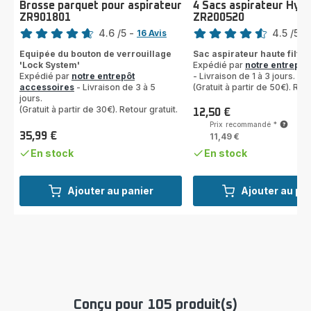
Brosse parquet pour aspirateur
4 Sacs aspirateur Hyg
ZR901801
ZR200520
Note
Note
4.6
/5
-
4.5
/5
-
16 Avis
ratings.4.6
ratings.4.5
Equipée du bouton de verrouillage
Sac aspirateur haute filtra
'Lock System'
Expédié par
notre entrepôt
Expédié par
notre entrepôt
- Livraison de 1 à 3 jours.
accessoires
- Livraison de 3 à 5
(Gratuit à partir de 50€). Reto
jours.
(Gratuit à partir de 30€). Retour gratuit.
12,50 €
Prix
Prix recommandé
*
35,99 €
11,49 €
Prix
En stock
En stock
Ajouter au panier
Ajouter au pa
Conçu pour 105 produit(s)