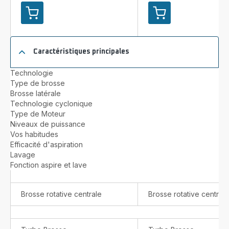
Ajouter
Ajouter
au
au
panier
panier
X-
X-
Caractéristiques principales
Plorer
PLORER
Serie
Serie
Technologie
65
65+
Type de brosse
RR8L65WH
RR8L85WH
Brosse latérale
Aspirateur
Aspirateur
Technologie cyclonique
robot
robot
Type de Moteur
-
-
Niveaux de puissance
2300
2300
Vos habitudes
Pa
Pa
Efficacité d'aspiration
-
-
Lavage
Technologie
Technologie
Fonction aspire et lave
Camera
Camera
+
+
Laser
Laser
Brosse rotative centrale
Brosse rotative centrale