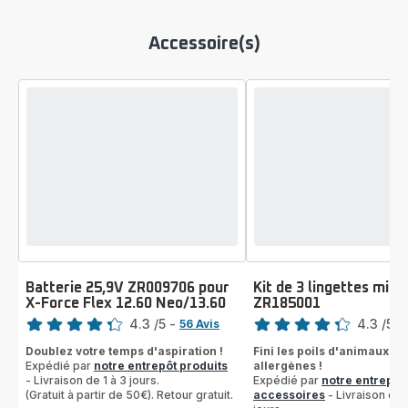
Accessoire(s)
Batterie 25,9V ZR009706 pour
Kit de 3 lingettes micr
X-Force Flex 12.60 Neo/13.60
ZR185001
Note
Note
4.3
/5
-
4.3
/5
-
56 Avis
ratings.4.3
ratings.4.3
Doublez votre temps d'aspiration !
Fini les poils d'animaux et 
Expédié par
notre entrepôt produits
allergènes !
- Livraison de 1 à 3 jours.
Expédié par
notre entrepôt
(Gratuit à partir de 50€). Retour gratuit.
accessoires
- Livraison de 