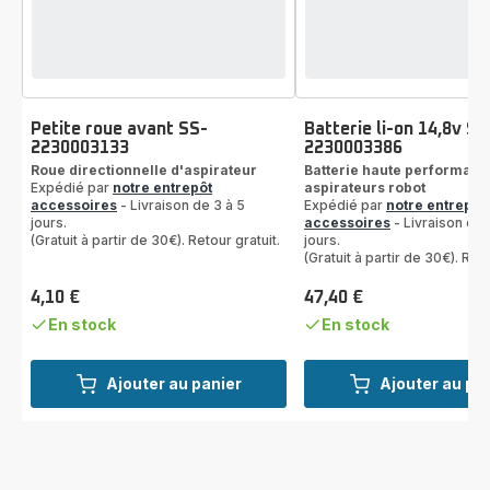
Petite roue avant SS-
Batterie li-on 14,8v SS
2230003133
2230003386
Roue directionnelle d'aspirateur
Batterie haute performanc
Expédié par
notre entrepôt
aspirateurs robot
accessoires
- Livraison de 3 à 5
Expédié par
notre entrepôt
jours.
accessoires
- Livraison de 
(Gratuit à partir de 30€). Retour gratuit.
jours.
(Gratuit à partir de 30€). Reto
4,10 €
47,40 €
Prix
Prix
En stock
En stock
Ajouter au panier
Ajouter au pa