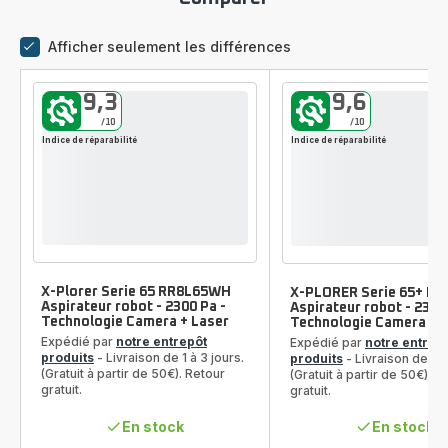
Afficher seulement les différences
comparateur
9,3
9,6
/10
/10
Indice de réparabilité
Indice de réparabilité
X-Plorer Serie 65 RR8L65WH
X-PLORER Serie 65+ R
Aspirateur robot - 2300 Pa -
Aspirateur robot - 2300
Technologie Camera + Laser
Technologie Camera + 
Expédié par
notre entrepôt
Expédié par
notre entrep
produits
- Livraison de 1 à 3 jours.
produits
- Livraison de 1 à
(Gratuit à partir de 50€). Retour
(Gratuit à partir de 50€). R
gratuit.
gratuit.
En stock
En stock