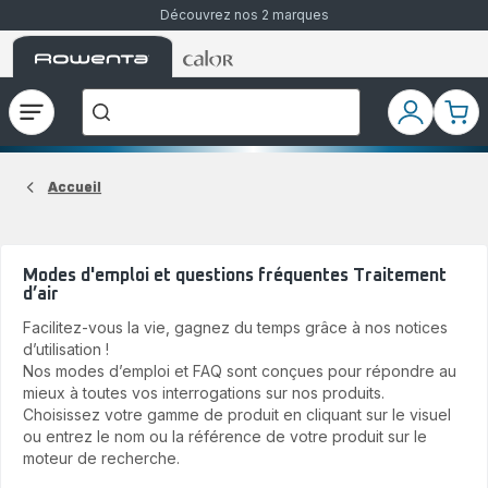
Découvrez nos 2 marques
Accueil
Accueil
Que
Rowenta
Rowenta
recherchez-
vous
?
Ouvrir
Mon
Mon
le
compte
pani
menu
Accueil
Modes d'emploi et questions fréquentes Traitement
d’air
Facilitez-vous la vie, gagnez du temps grâce à nos notices
d’utilisation !
Nos modes d’emploi et FAQ sont conçues pour répondre au
mieux à toutes vos interrogations sur nos produits.
Choisissez votre gamme de produit en cliquant sur le visuel
ou entrez le nom ou la référence de votre produit sur le
moteur de recherche.