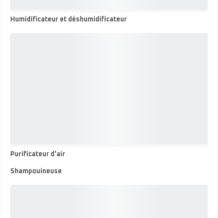
Humidificateur et déshumidificateur
Humidificateur
et
déshumidificateur
Purificateur d'air
Purificateur
d'air
Shampouineuse
Shampouineuse