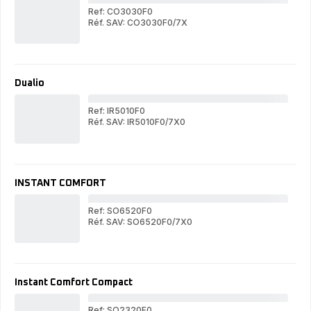
Ref: CO3030F0
Réf. SAV: CO3030F0/7X
Vec
Vectissimo
Dualio
Ref: IR5010F0
Réf. SAV: IR5010F0/7X0
Dua
Dualio
INSTANT COMFORT
Ref: SO6520F0
Réf. SAV: SO6520F0/7X0
IN
INSTANT
CO
COMFORT
Instant Comfort Compact
Ref: SO2320F0