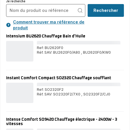
Je recherche
Rechercher
Comment trouver ma référence de
produit
Intensium BU2620 Chauffage Bain d'Huile
Ref: BU2620F0
Réf. SAV: BU2620F0/A80
,
BU2620F0/KW0
Int
Intensium
BU
BU2620
Cha
Chauffage
Bai
Bain
d'Hu
d'Huile
Instant Comfort Compact SO2320 Chauffage soufflant
Ref: SO2320F2
Réf. SAV: SO2320F2/7X0
,
SO2320F2/CJ0
Ins
Instant
Com
Comfort
Com
Compact
SO
SO2320
Cha
Chauffage
souf
Intense Comfort SO9420 Chauffage électrique - 2400W - 3
soufflant
vitesses