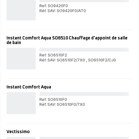
Ref: SO9420F0
Réf. SAV: SO9420F0/AT0
Int
Intense
Com
Comfort
SO
SO9420
Cha
Chauffage
élec
électrique
-
Instant Comfort Aqua SO6510 Chauffage d'appoint de salle
-
24
de bain
2400W
-
-
3
3
vit
Ref: SO6510F2
vitesses
Réf. SAV: SO6510F2/7X0
,
SO6510F2/CJ0
Ins
Instant
Com
Comfort
Aqu
Aqua
SO
SO6510
Cha
Chauffage
d'a
Instant Comfort Aqua
d'appoint
de
de
sall
salle
de
Ref: SO6510F0
de
bai
Réf. SAV: SO6510F0/7X0
bain
Ins
Instant
Com
Comfort
Aqu
Aqua
Vectissimo