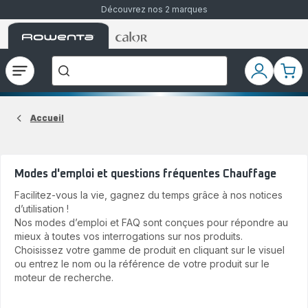
Découvrez nos 2 marques
Accueil
Accueil
Que
Rowenta
Rowenta
recherchez-
vous
?
Ouvrir
Mon
Mon
le
compte
pani
menu
Accueil
Modes d'emploi et questions fréquentes Chauffage
Facilitez-vous la vie, gagnez du temps grâce à nos notices
d’utilisation !
Nos modes d’emploi et FAQ sont conçues pour répondre au
mieux à toutes vos interrogations sur nos produits.
Choisissez votre gamme de produit en cliquant sur le visuel
ou entrez le nom ou la référence de votre produit sur le
moteur de recherche.