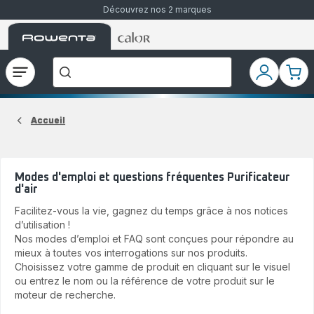
Découvrez nos 2 marques
Accueil
Accueil
Que
Rowenta
Rowenta
recherchez-
vous
?
Ouvrir
Mon
Mon
le
compte
pani
menu
Accueil
Modes d'emploi et questions fréquentes Purificateur
d'air
Facilitez-vous la vie, gagnez du temps grâce à nos notices
d’utilisation !
Nos modes d’emploi et FAQ sont conçues pour répondre au
mieux à toutes vos interrogations sur nos produits.
Choisissez votre gamme de produit en cliquant sur le visuel
ou entrez le nom ou la référence de votre produit sur le
moteur de recherche.