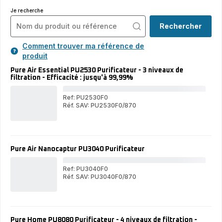
Je recherche
Rechercher
Comment trouver ma référence de
produit
Pure Air Essential PU2530 Purificateur - 3 niveaux de
filtration - Efficacité : jusqu'à 99,99%
Ref: PU2530F0
Réf. SAV: PU2530F0/870
Pur
Pure
Air
Air
Ess
Essential
PU
PU2530
Puri
Purificateur
-
Pure Air Nanocaptur PU3040 Purificateur
-
3
3
niv
niveaux
de
Ref: PU3040F0
de
filt
Réf. SAV: PU3040F0/870
filtration
Pur
-
Pure
-
Air
Effi
Air
Efficacité
Nan
:
Nanocaptur
:
PU
jus
PU3040
jusqu'à
Puri
99,
Purificateur
99,99%
Pure Home PU8080 Purificateur - 4 niveaux de filtration -