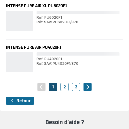
PU6020F0
INTENSE PURE AIR XL PU6020F1
Ref: PU6020F1
Réf. SAV: PU6020F1/870
IN
INTENSE
PU
PURE
AIR
AIR
XL
XL
PU
PU6020F1
INTENSE PURE AIR PU4020F1
Ref: PU4020F1
Réf. SAV: PU4020F1/870
IN
INTENSE
PU
PURE
AIR
AIR
PU
PU4020F1
1
2
3
navigation.pagination.actions.prev
-
-
-
navigation.paginati
navigation.pagination.a11y.page
navigation.pagination.a11y.pag
navigation.pagination.a11
Retour
Besoin d'aide ?