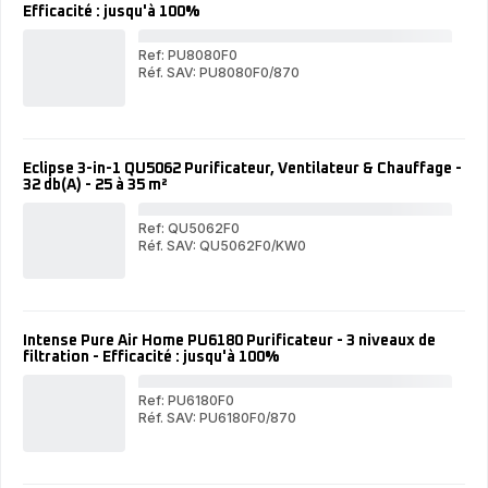
Efficacité : jusqu'à 100%
Ref: PU8080F0
Réf. SAV: PU8080F0/870
Pur
Pure
Ho
Home
PU
PU8080
Puri
Purificateur
-
-
4
Eclipse 3-in-1 QU5062 Purificateur, Ventilateur & Chauffage -
4
niv
32 db(A) - 25 à 35 m²
niveaux
de
de
filt
filtration
-
Ref: QU5062F0
-
Effi
Réf. SAV: QU5062F0/KW0
Efficacité
Ecl
:
Eclipse
:
3-
jus
3-
jusqu'à
in-
10
in-
100%
1
1
QU
QU5062
Puri
Intense Pure Air Home PU6180 Purificateur - 3 niveaux de
Purificateur,
Vent
filtration - Efficacité : jusqu'à 100%
Ventilateur
&
&
Cha
Chauffage
-
Ref: PU6180F0
-
32
Réf. SAV: PU6180F0/870
32
Int
db(
Intense
db(A)
Pur
-
Pure
-
Air
25
Air
25
Ho
à
Home