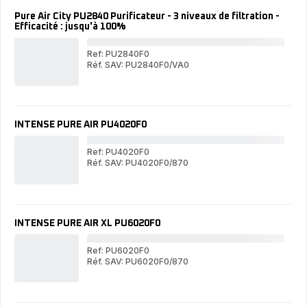
à
PU
35
PU6180
35
Puri
m²
Pure Air City PU2840 Purificateur - 3 niveaux de filtration -
Purificateur
m²
-
Efficacité : jusqu'à 100%
-
3
3
niv
niveaux
de
Ref: PU2840F0
de
filt
Réf. SAV: PU2840F0/VA0
filtration
Pur
-
Pure
-
Air
Effi
Air
Efficacité
Cit
:
City
:
PU
jus
PU2840
jusqu'à
Puri
10
Purificateur
100%
-
INTENSE PURE AIR PU4020F0
-
3
3
niv
niveaux
de
Ref: PU4020F0
de
filt
Réf. SAV: PU4020F0/870
filtration
IN
-
INTENSE
-
PU
Effi
PURE
Efficacité
AIR
:
AIR
:
PU
jus
PU4020F0
jusqu'à
10
100%
INTENSE PURE AIR XL PU6020F0
Ref: PU6020F0
Réf. SAV: PU6020F0/870
IN
INTENSE
PU
PURE
AIR
AIR
XL
XL
PU