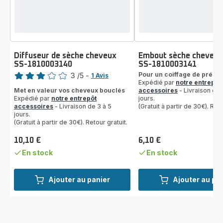
Diffuseur de sèche cheveux
Embout sèche cheveu
SS-1810003140
SS-1810003141
Note
Pour un coiffage de précis
3
/5
-
1 Avis
Expédié par
notre entrepôt
Avis
Met en valeur vos cheveux bouclés
accessoires
- Livraison de 
3
Expédié par
notre entrepôt
jours.
étoiles
accessoires
- Livraison de 3 à 5
(Gratuit à partir de 30€). Reto
(moyenne)
jours.
(Gratuit à partir de 30€). Retour gratuit.
10,10 €
6,10 €
Prix
Prix
En stock
En stock
Ajouter au panier
Ajouter au pa