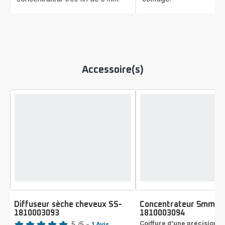
Accessoire(s)
Diffuseur sèche cheveux SS-
Concentrateur 5mm S
1810003093
1810003094
Note
Coiffure d'une précision
5
/5
-
1 Avis