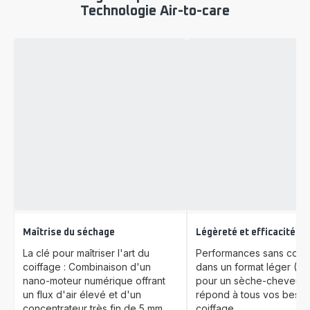
Technologie Air-to-care
Maîtrise du séchage
Légèreté et efficacité
La clé pour maîtriser l'art du
Performances sans com
coiffage : Combinaison d'un
dans un format léger (38
nano-moteur numérique offrant
pour un sèche-cheveux 
un flux d'air élevé et d'un
répond à tous vos besoi
concentrateur très fin de 5 mm.
coiffage.