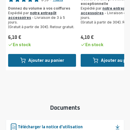
exceptionnelle
Avis
Donnez du volume à vos coiffures
Expédié par
notre entrepôt
5
Expédié par
notre entrepôt
accessoires
- Livraison de 
étoiles
accessoires
- Livraison de 3 à 5
jours.
(moyenne)
jours.
(Gratuit à partir de 30€). Reto
(Gratuit à partir de 30€). Retour gratuit.
6,10 €
4,10 €
Prix
Prix
En stock
En stock
Ajouter au panier
Ajouter au pa
Documents
Télécharger la notice d'utilisation