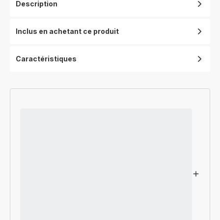
Description
-
Léger
et
Inclus en achetant ce produit
puissant
-
Moteur
Caractéristiques
BLDC
-
Technologie
Air-
to-
care