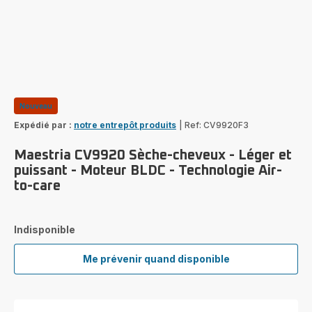
Nouveau
Expédié par :
notre entrepôt produits
|
Ref: CV9920F3
Maestria CV9920 Sèche-cheveux - Léger et
puissant - Moteur BLDC - Technologie Air-
to-care
Indisponible
Me prévenir quand disponible
Maestria
CV9920
Sèche-
cheveux