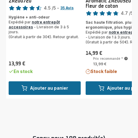
ZR200720
Aromatic ZR200920 - 
Note
fleur de coton
Note
4.5
/5
-
35 Avis
4.7
/5
-
ratings.4.5
Hygiène + anti-odeur
ratings.4.7
Expédié par
notre entrepôt
Sac haute filtration. plus
accessoires
- Livraison de 3 à 5
ergonomique, plus hygién
jours.
Expédié par
notre entrepôt
(Gratuit à partir de 30€). Retour gratuit.
- Livraison de 1 à 3 jours.
(Gratuit à partir de 50€). Reto
14,99 €
Prix
Prix recommandé
*
13,99 €
13,99 €
Prix
En stock
Stock faible
Ajouter au panier
Ajouter au pa