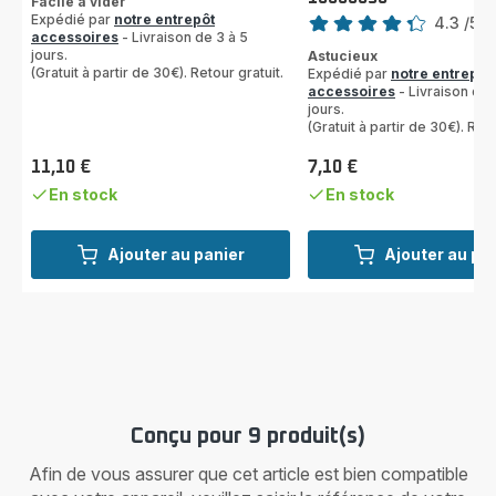
Facile à vider
Note
Expédié par
notre entrepôt
4.3
/5
-
accessoires
- Livraison de 3 à 5
ratings.4.3
jours.
Astucieux
(Gratuit à partir de 30€). Retour gratuit.
Expédié par
notre entrepôt
accessoires
- Livraison de 
jours.
(Gratuit à partir de 30€). Reto
11,10 €
7,10 €
Prix
Prix
En stock
En stock
Ajouter au panier
Ajouter au pa
Conçu pour 9 produit(s)
Afin de vous assurer que cet article est bien compatible