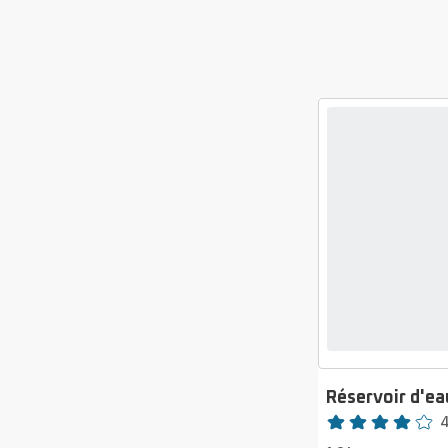
Réservoir d'e
Note
Avis