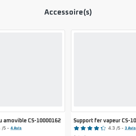
Accessoire(s)
au amovible CS-10000162
Support fer vapeur CS-1
Note
4
/5
-
4.3
/5
-
4 Avis
3 Avis
ratings.4.3