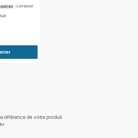
ssoires
- Livraison
tuit.
anier
 la référence de votre produit
au