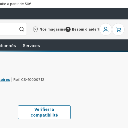
uite à partir de 50€
Nos magasins
Besoin d'aide ?
Nos
Besoin
Mon
Mo
magasins
d'aide
compte
pa
?
itionnés
Services
soires
|
Ref: CS-10000712
Vérifier la
compatibilité