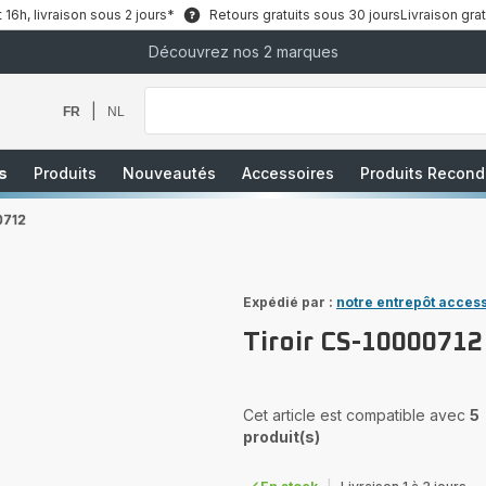
6h, livraison sous 2 jours*
Retours gratuits sous 30 jours
Livraison grat
Découvrez nos 2 marques
Que
recherchez-
vous
|
FR
NL
?
s
Produits
Nouveautés
Accessoires
Produits Recond
0712
Expédié par :
notre entrepôt acces
Tiroir CS-10000712
Cet article est compatible avec
5
produit(s)