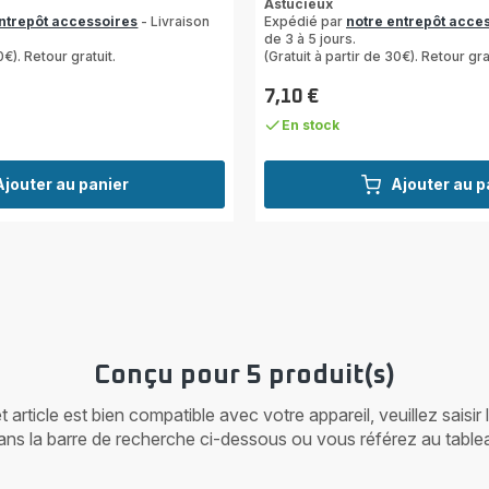
Astucieux
entrepôt accessoires
- Livraison
Expédié par
notre entrepôt acce
de 3 à 5 jours.
0€). Retour gratuit.
(Gratuit à partir de 30€). Retour gra
7,10 €
Prix
En stock
Ajouter au panier
Ajouter au p
Conçu pour 5 produit(s)
article est bien compatible avec votre appareil, veuillez saisir
ans la barre de recherche ci-dessous ou vous référez au table