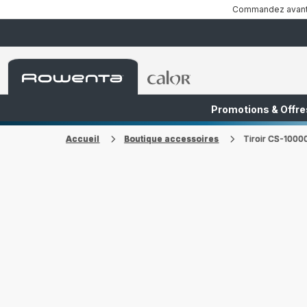
Commandez avant 1
Accueil
Accueil
Rowenta
Rowenta
Promotions & Offre
FR
NL
Accueil
Boutique accessoires
Tiroir CS-1000