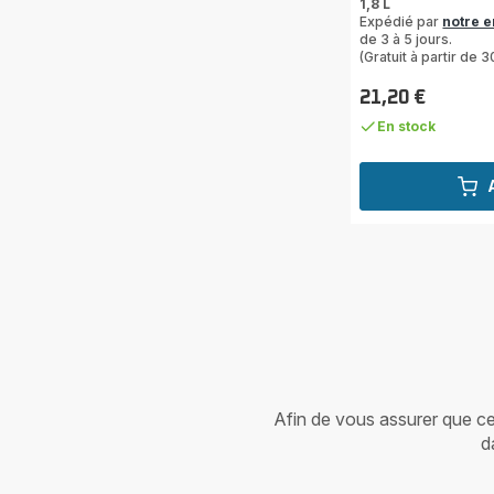
1,8 L
4
Expédié par
notre 
étoiles
de 3 à 5 jours.
(moyenne)
(Gratuit à partir de 3
21,20 €
Prix
En stock
Afin de vous assurer que cet 
d