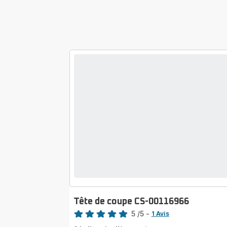
Tête de coupe CS-00116966
Note
5
/5
-
1 Avis
Avis