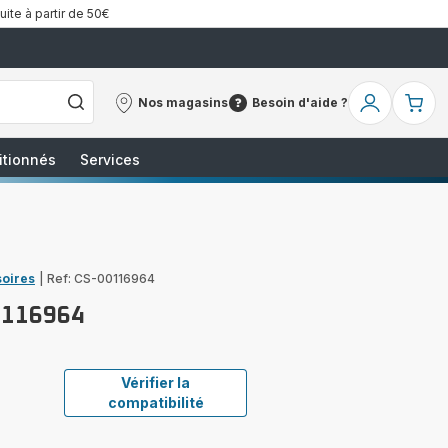
uite à partir de 50€
Nos magasins
Besoin d'aide ?
Nos
Besoin
Mon
Mo
magasins
d'aide
compte
pa
?
itionnés
Services
soires
|
Ref: CS-00116964
0116964
Vérifier la
compatibilité