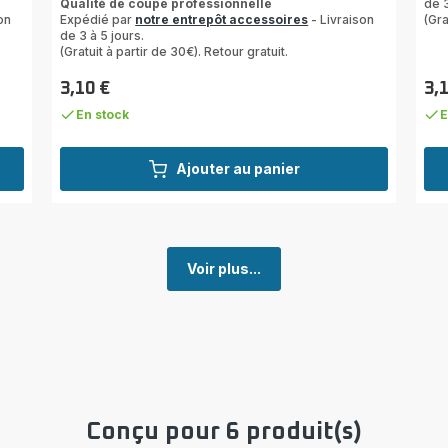
Qualité de coupe professionnelle
de 3
5
on
Expédié par
notre entrepôt accessoires
- Livraison
(Gra
étoiles
de 3 à 5 jours.
(moyenne)
(Gratuit à partir de 30€). Retour gratuit.
3,10 €
3,
Prix
Prix
En stock
E
Ajouter au panier
Voir plus...
Conçu pour 6 produit(s)