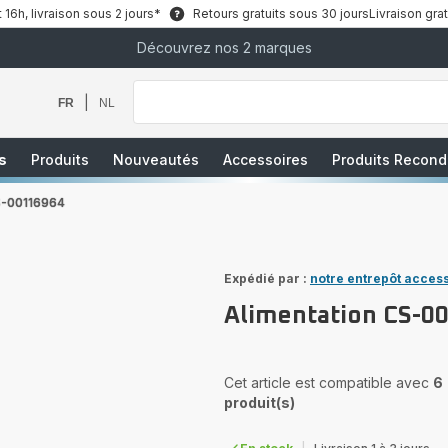
6h, livraison sous 2 jours*
Retours gratuits sous 30 jours
Livraison grat
Découvrez nos 2 marques
Que
recherchez-
vous
|
FR
NL
?
s
Produits
Nouveautés
Accessoires
Produits Recond
S-00116964
Expédié par :
notre entrepôt acces
Alimentation CS-0
Cet article est compatible avec
6
produit(s)