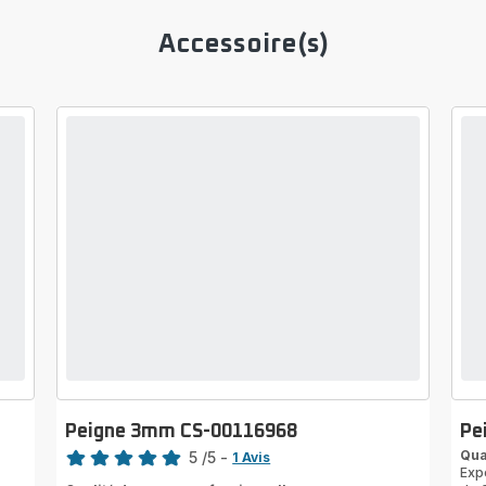
Accessoire(s)
Peigne 3mm CS-00116968
Pe
Note
Qua
5
/5
-
1 Avis
Exp
Avis