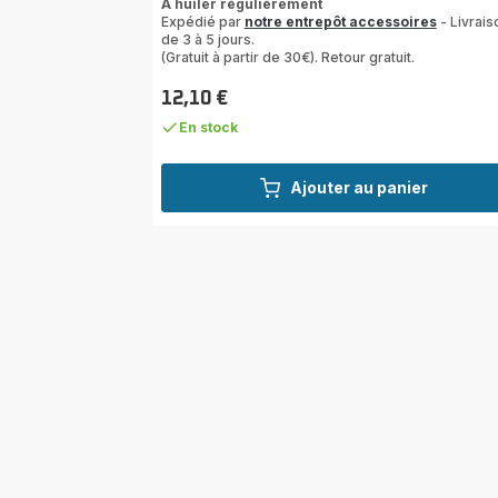
A huiler régulièrement
5
Expédié par
notre entrepôt accessoires
- Livrais
étoiles
de 3 à 5 jours.
(moyenne)
(Gratuit à partir de 30€). Retour gratuit.
12,10 €
Prix
En stock
Ajouter au panier