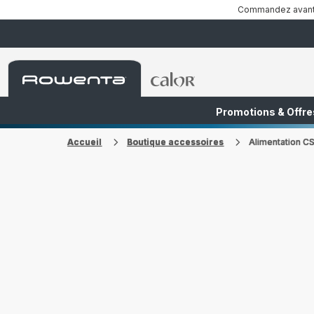
Commandez avant 1
Accueil
Accueil
Rowenta
Rowenta
Promotions & Offre
FR
NL
Accueil
Boutique accessoires
Alimentation C