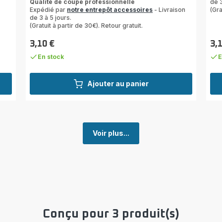
Qualité de coupe professionnelle
de 3
5
Expédié par
notre entrepôt accessoires
- Livraison
(Gra
étoiles
de 3 à 5 jours.
(moyenne)
(Gratuit à partir de 30€). Retour gratuit.
3,10 €
3,
Prix
Prix
En stock
E
Ajouter au panier
Voir plus...
Conçu pour 3 produit(s)