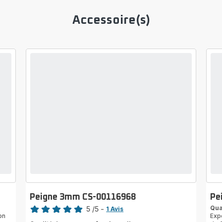
Accessoire(s)
Peigne 3mm CS-00116968
Pe
Note
Qua
5
/5
-
1 Avis
on
Exp
Avis