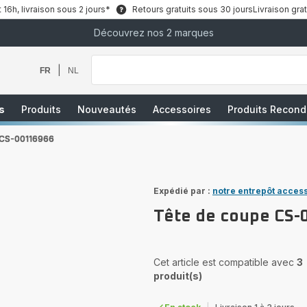
6h, livraison sous 2 jours*
Retours gratuits sous 30 jours
Livraison grat
Découvrez nos 2 marques
Que
recherchez-
vous
|
FR
NL
?
s
Produits
Nouveautés
Accessoires
Produits Recond
 CS-00116966
Expédié par :
notre entrepôt acces
Tête de coupe CS-
Cet article est compatible avec
3
produit(s)