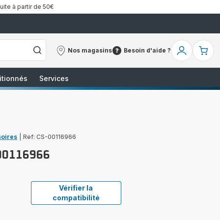
uite à partir de 50€
Nos magasins
Besoin d'aide ?
Nos
Besoin
Mon
Mo
magasins
d'aide
compte
pa
?
itionnés
Services
soires
|
Ref: CS-00116966
00116966
Vérifier la
compatibilité