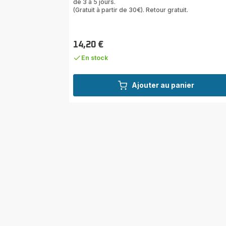
de 3 à 5 jours.
(Gratuit à partir de 30€). Retour gratuit.
14,20 €
Prix
En stock
Ajouter au panier