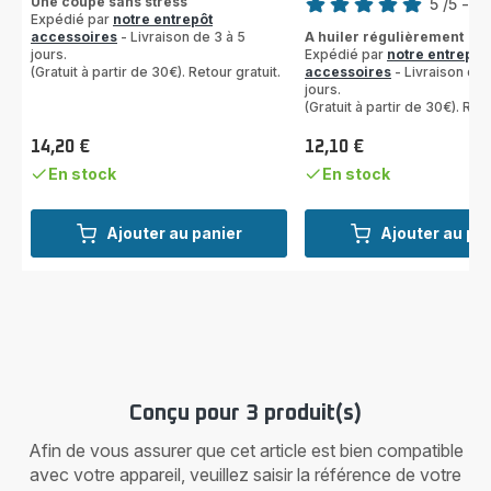
Une coupe sans stress
5
/5
-
1 
Expédié par
notre entrepôt
Avis
accessoires
- Livraison de 3 à 5
A huiler régulièrement
5
jours.
Expédié par
notre entrepôt
étoiles
(Gratuit à partir de 30€). Retour gratuit.
accessoires
- Livraison de 
(moyenne)
jours.
(Gratuit à partir de 30€). Reto
14,20 €
12,10 €
Prix
Prix
En stock
En stock
Ajouter au panier
Ajouter au pa
Conçu pour 3 produit(s)
Afin de vous assurer que cet article est bien compatible
avec votre appareil, veuillez saisir la référence de votre