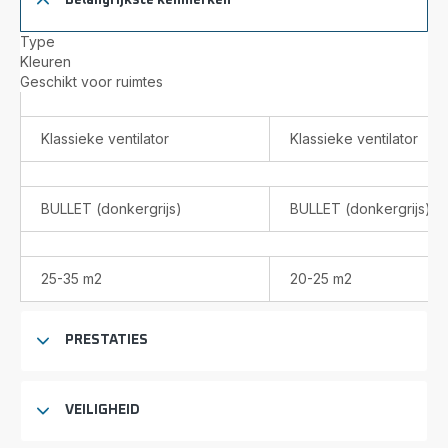
Belangrijkste kenmerken
verwarming
verwa
-
voor
Type
1800W
badka
Kleuren
-
-
Geschikt voor ruimtes
2
2400
snelheden
-
2
Klassieke ventilator
Klassieke ventilator
snelh
BULLET (donkergrijs)
BULLET (donkergrijs)
25-35 m2
20-25 m2
PRESTATIES
VEILIGHEID