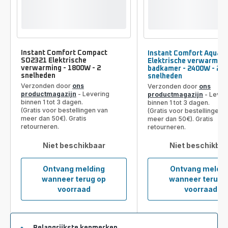
Instant Comfort Compact
Instant Comfort Aqua 
SO2321 Elektrische
Elektrische verwarming
verwarming - 1800W - 2
badkamer - 2400W - 2
snelheden
snelheden
Verzonden door
ons
Verzonden door
ons
productmagazijn
- Levering
productmagazijn
- Lever
binnen 1 tot 3 dagen.
binnen 1 tot 3 dagen.
(Gratis voor bestellingen van
(Gratis voor bestellingen 
meer dan 50€). Gratis
meer dan 50€). Gratis
retourneren.
retourneren.
Niet beschikbaar
Niet beschikba
Ontvang melding
Ontvang meldin
wanneer terug op
wanneer terug 
Instant
Instan
voorraad
voorraad
Comfort
Comfo
Compact
Aqua
SO2321
SO651
Elektrische
Elektr