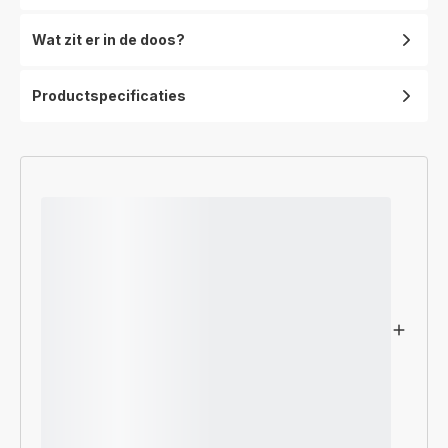
verwarming
-
Wat zit er in de doos?
1800W
-
2
Productspecificaties
snelheden