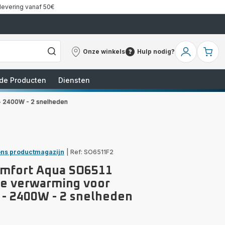
 levering vanaf 50€
Onze winkels
Hulp nodig?
Onze
Hulp
Mijn
Mi
winkels
nodig?
account
wi
de Producten
Diensten
 - 2400W - 2 snelheden
ns productmagazijn
|
Ref: SO6511F2
omfort Aqua SO6511
he verwarming voor
- 2400W - 2 snelheden