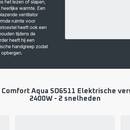
ns het lezen of slapen,
 heerlijke warmte. Een
lazende ventilator
armde ruimte voor
toestel heeft ook een
 houden tijdens de
der heeft hij een
ische handgreep zodat
n opbergen.
t Comfort Aqua SO6511 Elektrische ve
2400W - 2 snelheden