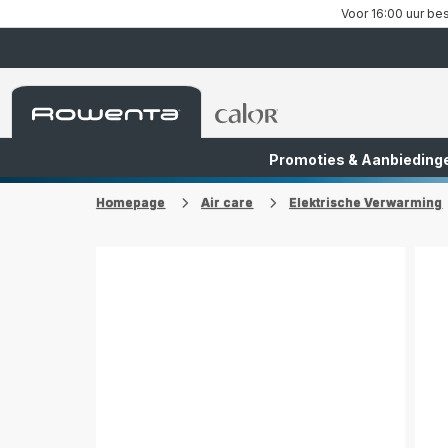
Voor 16:00 uur bes
Rowenta-
Rowenta-
startpagina
startpagina
Promoties & Aanbieding
FR
NL
Homepage
Air care
Elektrische Verwarming