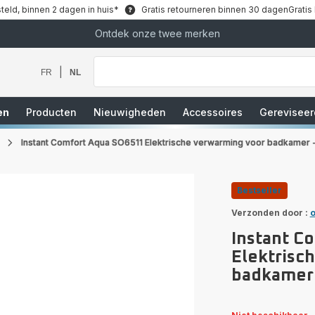
teld, binnen 2 dagen in huis*
Gratis retourneren binnen 30 dagen
Gratis
Ontdek onze twee merken
Waar
bent
u
|
FR
NL
naar
op
zoek?
en
Producten
Nieuwigheden
Accessoires
Gereviseer
Instant Comfort Aqua SO6511 Elektrische verwarming voor badkamer
Bestseller
Verzonden door :
o
Instant C
Elektrisc
badkamer 