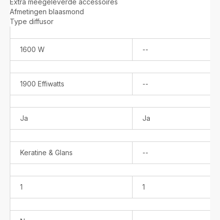
Extra meegeleverde accessoires
Afmetingen blaasmond
Type diffusor
Niet
1600 W
--
beschikbaar
Niet
1900 Effiwatts
--
beschikbaar
Ja
Ja
Niet
Keratine & Glans
--
beschikbaar
1
1