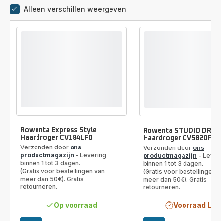
Alleen verschillen weergeven
Vergelijkingstool
Rowenta Express Style
Rowenta STUDIO DRY 
Haardroger CV184LF0
Haardroger CV5820F0
Verzonden door
ons
Verzonden door
ons
productmagazijn
- Levering
productmagazijn
- Lever
binnen 1 tot 3 dagen.
binnen 1 tot 3 dagen.
(Gratis voor bestellingen van
(Gratis voor bestellingen 
meer dan 50€). Gratis
meer dan 50€). Gratis
retourneren.
retourneren.
Op voorraad
Voorraad Laa