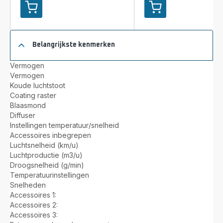
Toevoegen
Toevoegen
aan
aan
winkelwagentje
winkelwagentje
Rowenta
Rowenta
Belangrijkste kenmerken
Express
STUDIO
Style
DRY
Vermogen
Haardroger
GLOW
Vermogen
CV184LF0
Haardroger
Koude luchtstoot
CV5820F0
Coating raster
Blaasmond
Diffuser
Instellingen temperatuur/snelheid
Accessoires inbegrepen
Luchtsnelheid (km/u)
Luchtproductie (m3/u)
Droogsnelheid (g/min)
Temperatuurinstellingen
Snelheden
Accessoires 1:
Accessoires 2:
Accessoires 3: