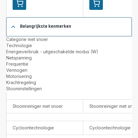
Toevoegen
Toevoegen
aan
aan
winkelwagentje
winkelwagentje
Clean
Clean
Belangrijkste kenmerken
&
&
Steam
Steam
Categorie met snoer
Revolution
Multi
Technologie
RY7777
RY8544
Energieverbruik - uitgeschakelde modus (W)
2-
3-
Netspanning
in-
in-
Frequentie
1
1
Vermogen
Stoomreiniger
Vloerreiniger
Motorisering
+
+
Krachtregeling
Stofzuiger
Stofzuiger
Stoominstellingen
-
+
1.500W
Stoomreiniger
-
Stoomreiniger met snoer
Stoomreiniger met snoe
1.700W
Cycloontechnologie
Cycloontechnologie