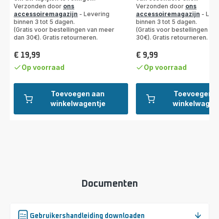
Verzonden door
ons
Verzonden door
ons
sterren
accessoiremagazijn
- Levering
accessoiremagazijn
- Leve
(gemiddeld)
binnen 3 tot 5 dagen.
binnen 3 tot 5 dagen.
(Gratis voor bestellingen van meer
(Gratis voor bestellingen v
dan 30€). Gratis retourneren.
30€). Gratis retourneren.
€ 19,99
€ 9,99
Prijs
Prijs
Op voorraad
Op voorraad
Toevoegen aan
Toevoegen a
winkelwagentje
winkelwagen
Documenten
Gebruikershandleiding downloaden