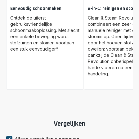
Eenvoudig schoonmaken
2-in-1: reinigen en stofz
Ontdek de uiterst
Clean & Steam Revolutio
gebruiksvriendelijke
combineert een zeer effi
schoonmaakoplossing. Met slecht
manuele reiniger met ee
één enkele beweging wordt
stoommop. Geen tijdverl
stofzuigen en stomen voortaan
door het hoeven stofzui
een stuk eenvoudiger*.
dweilen: voortaan bekom
dankzij de Clean & Stea
Revolution onberispelij
harde vloeren na een e
handeling.
Vergelijken
Alleen verschillen weergeven