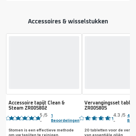
Accessoires & wisselstukken
Accessoire tapijt Clean &
Vervangingsset tablet
Steam ZR005802
ZR005805
Beoordeling
Beoordeling
5
/5
4.3
/5
1
4
Beoordelingen
Beoo
-
-
Beoordeling
ratings.4.3
met
Stomen is een effectieve methode
20 tabletten voor de versp
om uw tapijten te reinigen.
van essentiële oliën
5