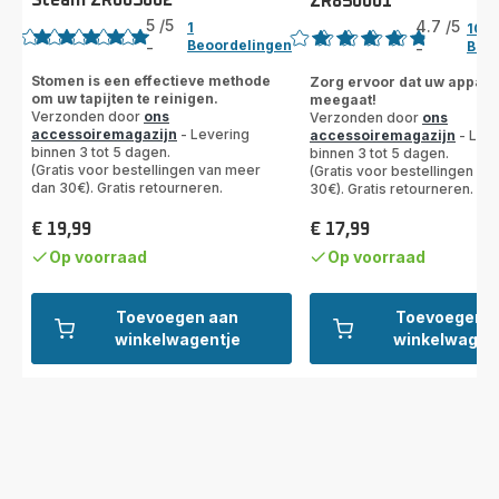
Steam ZR005802
ZR850001
Beoordeling
Beoordeling
5
/5
4.7
/5
1
10
Beoordelingen
Beoo
-
-
Beoordeling
ratings.4.7
met
Stomen is een effectieve methode
Zorg ervoor dat uw appara
om uw tapijten te reinigen.
meegaat!
5
Verzonden door
ons
Verzonden door
ons
sterren
accessoiremagazijn
- Levering
accessoiremagazijn
- Leve
(gemiddeld)
binnen 3 tot 5 dagen.
binnen 3 tot 5 dagen.
(Gratis voor bestellingen van meer
(Gratis voor bestellingen v
dan 30€). Gratis retourneren.
30€). Gratis retourneren.
€ 19,99
€ 17,99
Prijs
Prijs
Op voorraad
Op voorraad
Toevoegen aan
Toevoegen a
winkelwagentje
winkelwagen