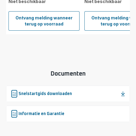
Niet beschikbaar
Niet beschikbaar
Ontvang melding wanneer
Ontvang melding w
Borstel
Borste
terug op voorraad
terug op voorra
50 mm
30 m
SS-
SS-
1810003694
18100
Documenten
Snelstartgids downloaden
Informatie en Garantie