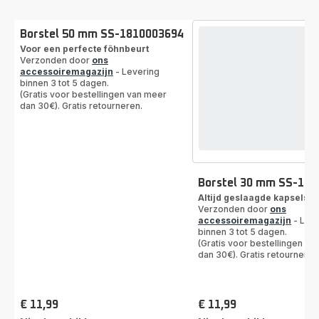
Borstel 50 mm SS-1810003694
Voor een perfecte föhnbeurt
Verzonden door
ons
accessoiremagazijn
- Levering
binnen 3 tot 5 dagen.
(Gratis voor bestellingen van meer
dan 30€). Gratis retourneren.
Borstel 30 mm SS-18
Altijd geslaagde kapsels
Verzonden door
ons
accessoiremagazijn
- Leve
binnen 3 tot 5 dagen.
(Gratis voor bestellingen va
dan 30€). Gratis retourneren
€ 11,99
€ 11,99
Prijs
Prijs