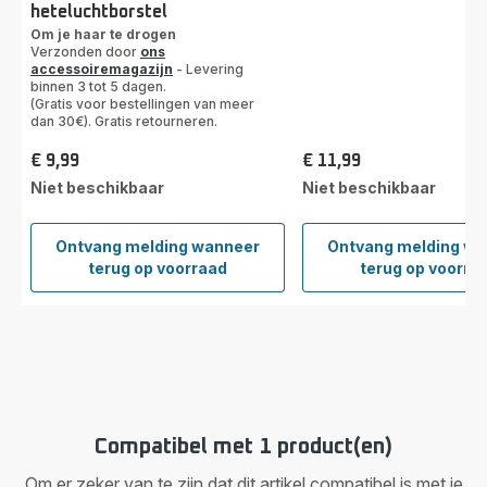
heteluchtborstel
Om je haar te drogen
Verzonden door
ons
accessoiremagazijn
- Levering
binnen 3 tot 5 dagen.
(Gratis voor bestellingen van meer
dan 30€). Gratis retourneren.
€ 9,99
€ 11,99
Prijs
Prijs
Niet beschikbaar
Niet beschikbaar
Ontvang melding wanneer
Ontvang melding w
Mondstuk
Borste
terug op voorraad
terug op voorra
voor
50 m
haardroger
SS-
SS-
18100
1810003696
voor
heteluchtborstel
Compatibel met 1 product(en)
Om er zeker van te zijn dat dit artikel compatibel is met je