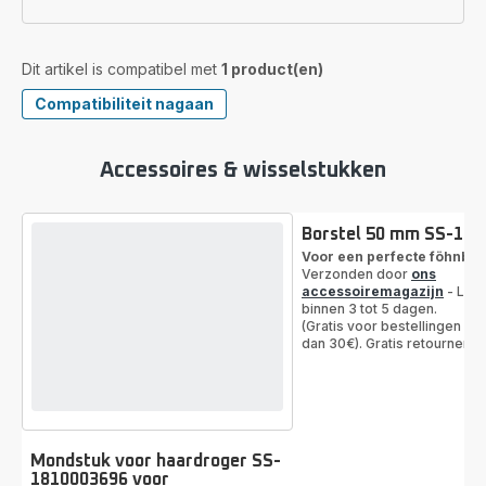
Dit artikel is compatibel met
1 product(en)
Compatibiliteit nagaan
Accessoires & wisselstukken
Borstel 50 mm SS-18
Voor een perfecte föhnbeu
Verzonden door
ons
accessoiremagazijn
- Leve
binnen 3 tot 5 dagen.
(Gratis voor bestellingen va
dan 30€). Gratis retourneren
Mondstuk voor haardroger SS-
1810003696 voor