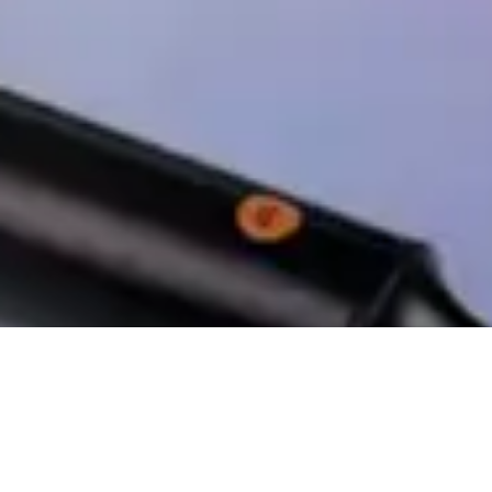
Rowenta Beauty : 30 dagen om tevreden te
zijn of uw geld terug te krijgen!