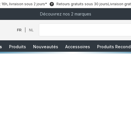
6h, livraison sous 2 jours*
Retours gratuits sous 30 jours
Livraison grat
Découvrez nos 2 marques
Que
recherchez-
vous
|
FR
NL
?
s
Produits
Nouveautés
Accessoires
Produits Recond