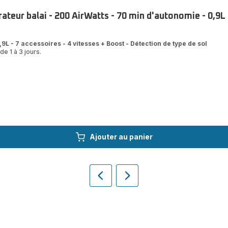
teur balai - 200 AirWatts - 70 min d'autonomie - 0,9L
9L - 7 accessoires - 4 vitesses + Boost - Détection de type de sol
de 1 à 3 jours.
Ajouter au panier
Précédent
Suivant
Homepage
Homepage