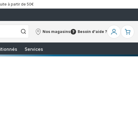
uite à partir de 50€
Nos magasins
Besoin d'aide ?
Nos
Besoin
Mon
Mo
magasins
d'aide
compte
pa
?
itionnés
Services