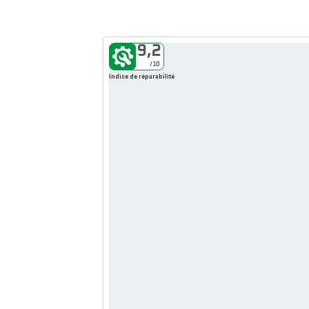
9,2
Erreur 404
/10
Indice de réparabilité
La page que vous
recherchez
n’existe plus
La page que
vous recherchez
n’existe plus