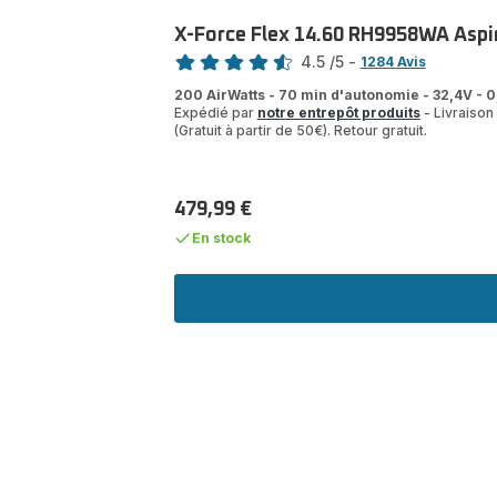
X-Force Flex 14.60 RH9958WA Aspira
Note
4.5
/5
-
1284 Avis
ratings.4.5
200 AirWatts - 70 min d'autonomie - 32,4V - 0,
Expédié par
notre entrepôt produits
- Livraison 
(Gratuit à partir de 50€). Retour gratuit.
479,99 €
Prix
En stock