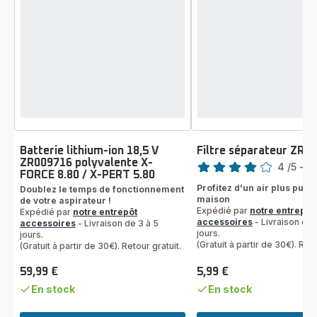
Batterie lithium-ion 18,5 V
Filtre séparateur ZR0
Note
ZR009716 polyvalente X-
4
/5
-
1 
FORCE 8.80 / X-PERT 5.80
Avis
Profitez d'un air plus pur 
Doublez le temps de fonctionnement
4
maison
de votre aspirateur !
étoiles
Expédié par
notre entrepôt
Expédié par
notre entrepôt
(moyenne)
accessoires
- Livraison de 
accessoires
- Livraison de 3 à 5
jours.
jours.
(Gratuit à partir de 30€). Reto
(Gratuit à partir de 30€). Retour gratuit.
59,99 €
5,99 €
Prix
Prix
En stock
En stock