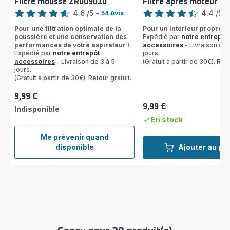
Filtre mousse ZR009010
Filtre après moteur Z
Note
Note
4.6
/5
-
4.4
/5
-
54 Avis
ratings.4.6
ratings.4.4
Pour une filtration optimale de la
Pour un intérieur propre et
poussière et une conservation des
Expédié par
notre entrepôt
performances de votre aspirateur !
accessoires
- Livraison de 
Expédié par
notre entrepôt
jours.
accessoires
- Livraison de 3 à 5
(Gratuit à partir de 30€). Reto
jours.
(Gratuit à partir de 30€). Retour gratuit.
9,99 €
Prix
9,99 €
Indisponible
Prix
En stock
Me prévenir quand
Filtre
disponible
Ajouter au pa
mousse
ZR009010