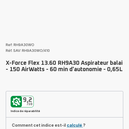
Ref: RH9A30WO
Réf. SAV: RH9A30WO/410
X-Force Flex 13.60 RH9A30 Aspirateur balai
- 150 AirWatts - 60 min d'autonomie - 0,65L
9,2
/10
Indice de réparabilité
Comment cet indice est-il
calculé
?