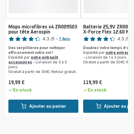
Mops microfibres x4 ZR009503
Batterie 25,9V ZR0097
pour tête Aerospin
X-Force Flex 12.60 Ne
Note
Note
4.3
/5
-
4.3
/5
-
7 Avis
ratings.4.3
ratings.4.3
Des serpillières pour nettoyer
Doublez votre temps d'aspi
efficacement votre sol !
Expédié par
notre entrepôt
Expédié par
notre entrepôt
- Livraison de 1 à 3 jours.
accessoires
- Livraison de 3 à 5
(Gratuit à partir de 50€). Reto
jours.
(Gratuit à partir de 30€). Retour gratuit.
19,99 €
119,99 €
Prix
Prix
En stock
En stock
Ajouter au panier
Ajouter au pa