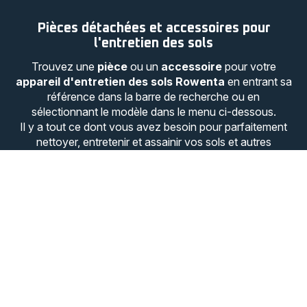
Pièces détachées et accessoires pour
l'entretien des sols
Trouvez une
pièce
ou un
accessoire
pour votre
appareil d'entretien des sols Rowenta
en entrant sa
référence dans la barre de recherche ou en
sélectionnant le modèle dans le menu ci-dessous.
Il y a tout ce dont vous avez besoin pour parfaitement
nettoyer, entretenir et assainir vos sols et autres
surfaces.
Passez commande en ligne et faites confiance à votre
marque.
Profitez d'un maximum de
fonctionnalités avec notre gamme pour
l'entretien des sols.