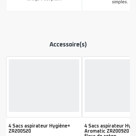
simples.
Accessoire(s)
4 Sacs aspirateur Hygiène+
4 Sacs aspirateur Hyg
ZR200520
Aromatic ZR200920 - 
Note