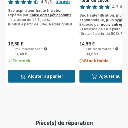
fleur de coton
Note
4.5
/5
-
319 Avis
4.7
/5
-
ratings.4.5
Sac aspirateur haute filtration
ratings.4.7
Expédié par
notre entrepôt produits
Sac haute filtration. plus
- Livraison de 1 à 3 jours.
ergonomique, plus hygién
(Gratuit à partir de 50€). Retour gratuit.
Expédié par
notre entrepôt
- Livraison de 1 à 3 jours.
(Gratuit à partir de 50€). Reto
12,50 €
14,99 €
Prix
Prix
Prix recommandé
*
Prix recommandé
*
11,49 €
13,99 €
En stock
Stock faible
Ajouter au panier
Ajouter au pa
Pièce(s) de réparation