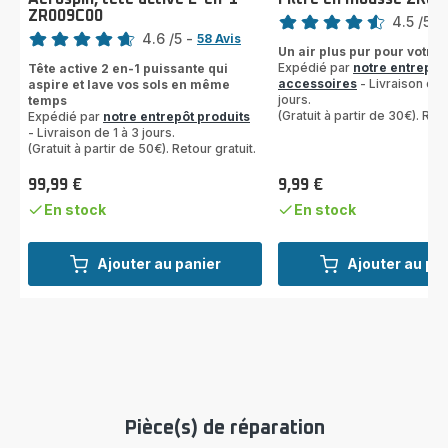
Note
ZR009C00
Note
4.5
/5
-
4.6
/5
-
58 Avis
ratings.4.5
Un air plus pur pour votre 
ratings.4.6
Expédié par
notre entrepôt
Tête active 2 en-1 puissante qui
accessoires
- Livraison de 
aspire et lave vos sols en même
jours.
temps
(Gratuit à partir de 30€). Reto
Expédié par
notre entrepôt produits
- Livraison de 1 à 3 jours.
(Gratuit à partir de 50€). Retour gratuit.
99,99 €
9,99 €
Prix
Prix
En stock
En stock
Ajouter au panier
Ajouter au pa
Pièce(s) de réparation