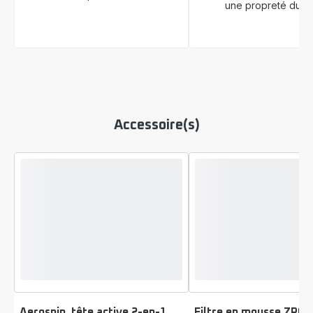
une propreté durab
Accessoire(s)
Aerospin, tête active 2-en-1
Filtre en mousse ZR00