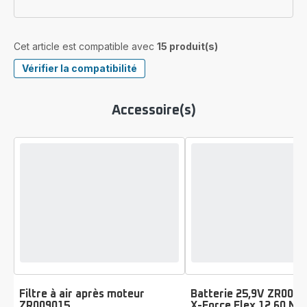
Cet article est compatible avec
15 produit(s)
Vérifier la compatibilité
Accessoire(s)
Filtre à air après moteur
Batterie 25,9V ZR0097
ZR009015
X-Force Flex 12.60 Ne