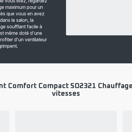
ue vous lisez, regardez
glage maximum pour un
 dès que vous en avez
 dans le salon, la
e soufflant facile à
est même doté d'une
ofiter d'un ventilateur
grimpent.
ant Comfort Compact SO2321 Chauffage 
vitesses