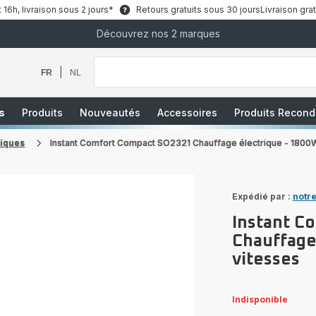
6h, livraison sous 2 jours*
Retours gratuits sous 30 jours
Livraison grat
Découvrez nos 2 marques
Que
recherchez-
vous
|
FR
NL
?
s
Produits
Nouveautés
Accessoires
Produits Recond
riques
Instant Comfort Compact SO2321 Chauffage électrique - 1800W
Expédié par :
notre
Instant C
Chauffage
vitesses
Indisponible