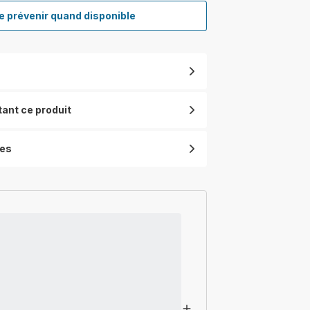
 prévenir quand disponible
Instant
Comfort
Compact
SO2321
Chauffage
électrique
-
tant ce produit
1800W
-
2
ues
vitesses