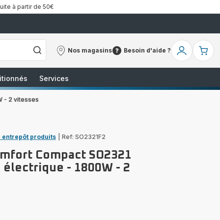
uite à partir de 50€
Nos magasins
Besoin d'aide ?
Nos
Besoin
Mon
Mo
magasins
d'aide
compte
pa
?
itionnés
Services
 - 2 vitesses
 entrepôt produits
|
Ref: SO2321F2
omfort Compact SO2321
 électrique - 1800W - 2