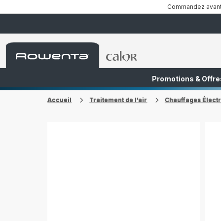
Commandez avant 1
Accueil
Accueil
Rowenta
Rowenta
Promotions & Offre
FR
NL
Accueil
Traitement de l’air
Chauffages Élect