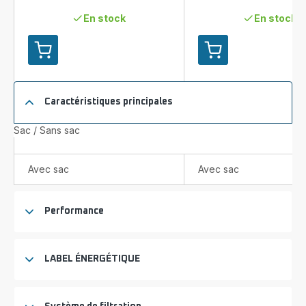
En stock
En stock
Ajouter
Ajouter
au
au
panier
panier
G-
Silence
Caractéristiques principales
Force
Force
EffiTech
Allergy+
Sac / Sans sac
Silence
RO7457
RO6189
Aspirateur
Aspirateur
avec
Avec sac
Avec sac
avec
sac
sac
-
-
400W
Performance
400W
-
-
Ultra-
Silencieux
silencieux
:
:
LABEL ÉNERGÉTIQUE
64dB
57dB
-
Brosse