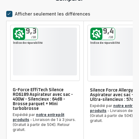
Afficher seulement les différences
comparateur
9,3
9,4
/10
/10
Indice de réparabilité
Indice de réparabilité
G-Force EffiTech Silence
Silence Force Allergy+
RO6189 Aspirateur avec sac -
Aspirateur avec sac - 4
400W - Silencieux : 64dB -
Ultra-silencieux : 57dB
Brosse parquet + Mini
Expédié par
notre entrep
turbobrosse
produits
- Livraison de 1 à
Expédié par
notre entrepôt
(Gratuit à partir de 50€). R
produits
- Livraison de 1 à 3 jours.
gratuit.
(Gratuit à partir de 50€). Retour
gratuit.