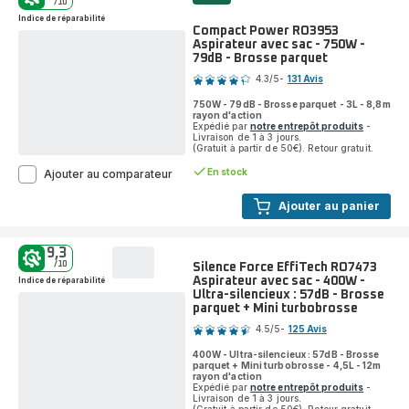
/10
avec
Indice de réparabilité
sac
Compact Power RO3953
-
Aspirateur avec sac - 750W -
900W
79dB - Brosse parquet
Note
-
4.3
/5
-
131 Avis
75dB
ratings.4.3
750W - 79dB - Brosse parquet - 3L - 8,8m
rayon d'action
Expédié par
notre entrepôt produits
-
Livraison de 1 à 3 jours.
(Gratuit à partir de 50€). Retour gratuit.
En stock
Compact
Ajouter au comparateur
Power
RO3953
Ajouter au panier
Aspirateur
avec
sac
9,3
-
/10
Silence Force EffiTech RO7473
750W
Aspirateur avec sac - 400W -
Indice de réparabilité
-
Ultra-silencieux : 57dB - Brosse
79dB
parquet + Mini turbobrosse
Note
-
4.5
/5
-
125 Avis
Brosse
ratings.4.5
parquet
400W - Ultra-silencieux : 57dB - Brosse
parquet + Mini turbobrosse - 4,5L - 12m
rayon d'action
Expédié par
notre entrepôt produits
-
Livraison de 1 à 3 jours.