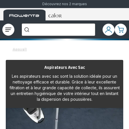
Découvrez nos 2 marques
Accueil
Accueil
Que
Rowenta
Rowenta
recherchez-
vous
?
Ouvrir
Mon
Mon
le
compte
pani
menu
Accueil
Aspirateurs Avec Sac
Les aspirateurs avec sac sont la solution idéale pour un
nettoyage efficace et durable. Grâce à leur excellente
filtration et à leur grande capacité de collecte, ils assurent
un entretien hygiénique de votre intérieur tout en limitant
la dispersion des poussières.