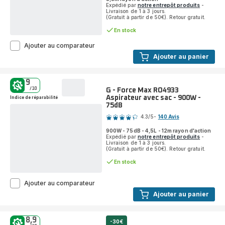
Silencieux
Expédié par
notre entrepôt produits
-
:
Livraison de 1 à 3 jours.
(Gratuit à partir de 50€). Retour gratuit.
65dB
En stock
Power
Ajouter au comparateur
XXL
Ajouter au panier
RO3126
Aspirateur
avec
9
sac
/10
G - Force Max RO4933
-
Aspirateur avec sac - 900W -
Indice de réparabilité
900W
75dB
Note
-
79dB
4.3
/5
-
140 Avis
ratings.4.3
-
900W - 75dB - 4,5L - 12m rayon d'action
Brosse
Expédié par
notre entrepôt produits
-
parquet
Livraison de 1 à 3 jours.
(Gratuit à partir de 50€). Retour gratuit.
En stock
G
Ajouter au comparateur
-
Ajouter au panier
Force
Max
RO4933
8,9
-30€
Aspirateur