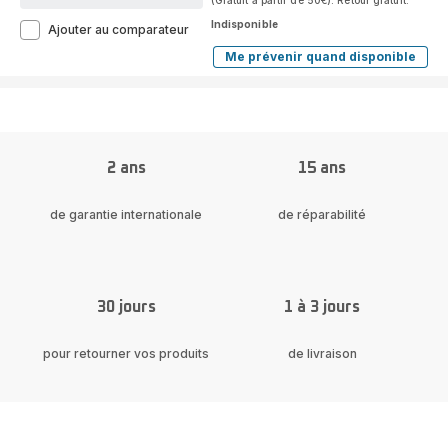
(Gratuit à partir de 50€). Retour gratuit.
Indisponible
Silence
Ajouter au comparateur
Force
Me prévenir quand disponible
EffiTech
Silence
Force
RO7473
EffiTech
Aspirateur
RO7473
avec
Aspirateur
sac
avec
-
sac
400W
-
2 ans
15 ans
-
400W
-
Ultra-
Ultra-
silencieux
de garantie internationale
de réparabilité
silencieux
:
:
57dB
57dB
-
-
Brosse
Brosse
parquet
parquet
+
+
30 jours
1 à 3 jours
Mini
Mini
turbobrosse
turbobrosse
pour retourner vos produits
de livraison