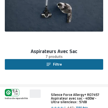
Aspirateurs Avec Sac
7 produits
Filtre
9,4
/10
Silence Force Allergy+ RO7457
Aspirateur avec sac - 400W -
Indice de réparabilité
Ultra-silencieux : 57dB
Note
4.4
/5
-
1090 Avis