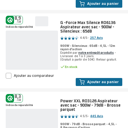
RO6189
Ajouter au panier
Aspirateur
avec
sac
8,9
-
/10
G -Force Max Silence RO6136
400W
Aspirateur avec sac - 900W -
Indice de réparabilité
-
Silencieux : 65dB
Note
Silencieux
4.4
/5
-
257 Avis
:
ratings.4.4
64dB
900W - Silencieux : 65dB - 4,5L - 12m
-
rayon d'action
Expédié par
notre entrepôt produits
-
Brosse
Livraison de 1 à 3 jours.
parquet
(Gratuit à partir de 50€). Retour gratuit.
+
Mini
En stock
turbobrosse
G
Ajouter au comparateur
-
Ajouter au panier
Force
Max
Silence
8,3
RO6136
/10
Power XXL RO3126 Aspirateur
Aspirateur
avec sac - 900W - 79dB - Brosse
Indice de réparabilité
avec
parquet
Note
sac
-
4.5
/5
-
445 Avis
ratings.4.5
900W
900W - 79dB - Brosse parquet - 4,5L -
-
8,8m rayon d'action