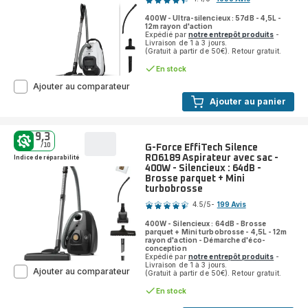
ratings.4.4
400W - Ultra-silencieux : 57dB - 4,5L -
12m rayon d'action
Expédié par
notre entrepôt produits
-
Livraison de 1 à 3 jours.
(Gratuit à partir de 50€). Retour gratuit.
En stock
Silence
Ajouter au comparateur
Force
Ajouter au panier
Allergy+
RO7457
Aspirateur
9,3
avec
/10
G-Force EffiTech Silence
sac
RO6189 Aspirateur avec sac -
Indice de réparabilité
-
400W - Silencieux : 64dB -
400W
Brosse parquet + Mini
-
turbobrosse
Note
Ultra-
4.5
/5
-
199 Avis
silencieux
ratings.4.5
:
400W - Silencieux : 64dB - Brosse
57dB
parquet + Mini turbobrosse - 4,5L - 12m
rayon d'action - Démarche d'éco-
conception
Expédié par
notre entrepôt produits
-
Livraison de 1 à 3 jours.
G-
Ajouter au comparateur
(Gratuit à partir de 50€). Retour gratuit.
Force
En stock
EffiTech
Silence