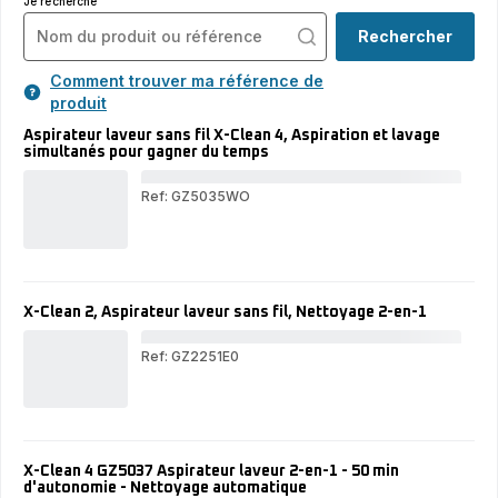
Je recherche
Rechercher
Comment trouver ma référence de
produit
Aspirateur laveur sans fil X-Clean 4, Aspiration et lavage
simultanés pour gagner du temps
Ref: GZ5035WO
Asp
lav
san
fil
X-
Cle
X-Clean 2, Aspirateur laveur sans fil, Nettoyage 2-en-1
Asp
et
lav
Ref: GZ2251E0
sim
X-
pou
Cle
gag
Asp
du
lav
tem
san
fil,
X-Clean 4 GZ5037 Aspirateur laveur 2-en-1 - 50 min
Net
d'autonomie - Nettoyage automatique
2-