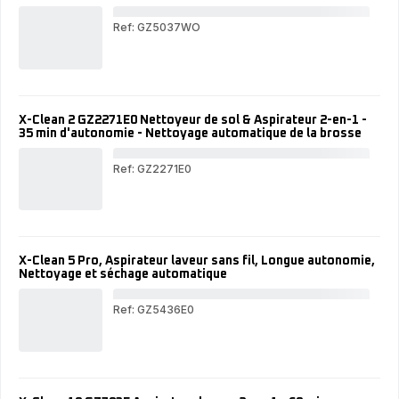
en-
1
Ref: GZ5037WO
X-
Cle
GZ
Asp
lav
2-
X-Clean 2 GZ2271E0 Nettoyeur de sol & Aspirateur 2-en-1 -
en-
35 min d'autonomie - Nettoyage automatique de la brosse
1
-
50
Ref: GZ2271E0
min
X-
d'a
Cle
-
GZ
Net
Net
aut
de
sol
X-Clean 5 Pro, Aspirateur laveur sans fil, Longue autonomie,
&
Nettoyage et séchage automatique
Asp
2-
en-
Ref: GZ5436E0
1
X-
-
Cle
35
Pro
min
Asp
d'a
lav
-
san