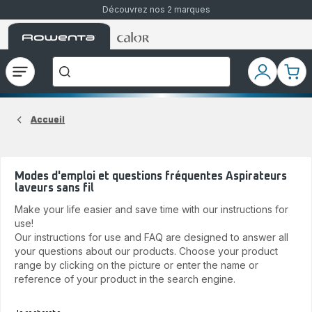
Découvrez nos 2 marques
Accueil
Accueil
Que
Rowenta
Rowenta
recherchez-
vous
?
Ouvrir
Mon
Mon
le
compte
pani
menu
Accueil
Modes d'emploi et questions fréquentes Aspirateurs
laveurs sans fil
Make your life easier and save time with our instructions for
use!
Our instructions for use and FAQ are designed to answer all
your questions about our products. Choose your product
range by clicking on the picture or enter the name or
reference of your product in the search engine.