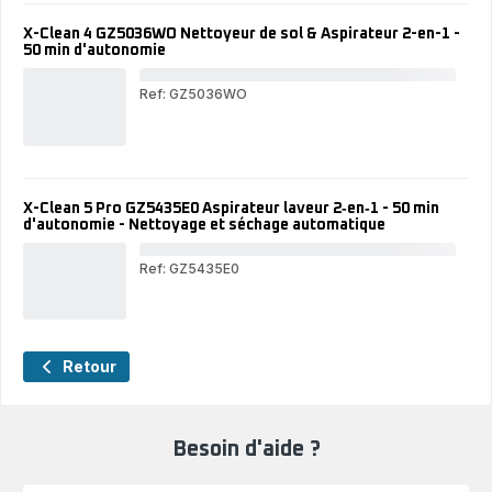
Asp
lav
X-Clean 4 GZ5036WO Nettoyeur de sol & Aspirateur 2-en-1 -
2-
50 min d'autonomie
en-
1
-
Ref: GZ5036WO
50
X-
min
Cle
d'a
4
-
GZ
Net
Net
et
de
séc
X-Clean 5 Pro GZ5435E0 Aspirateur laveur 2‑en‑1 - 50 min
sol
aut
d'autonomie - Nettoyage et séchage automatique
&
Asp
2-
Ref: GZ5435E0
en-
X-
1
Cle
-
5
50
Pro
min
GZ
Retour
d'a
Asp
lav
2‑e
-
50
Besoin d'aide ?
min
d'a
-