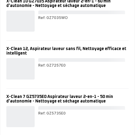
Net
X-Clean 10 GZ7035 Aspirateur laveur 2-en-1 - 60 min
fil,
aut
d'autonomie - Nettoyage et séchage automatique
Lon
de
aut
la
Net
Ref: GZ7035WO
bro
et
X-
séc
Cle
aut
GZ
Asp
lav
2-
X-Clean 12, Aspirateur laveur sans fil, Nettoyage efficace et
en-
intelligent
1
-
60
Ref: GZ7257E0
min
X-
d'a
Cle
-
Asp
Net
lav
et
san
séc
fil,
aut
X-Clean 7 GZ5735E0 Aspirateur laveur 2-en-1 - 50 min
Net
d'autonomie - Nettoyage et séchage automatique
eff
et
inte
Ref: GZ5735E0
X-
Cle
7
GZ