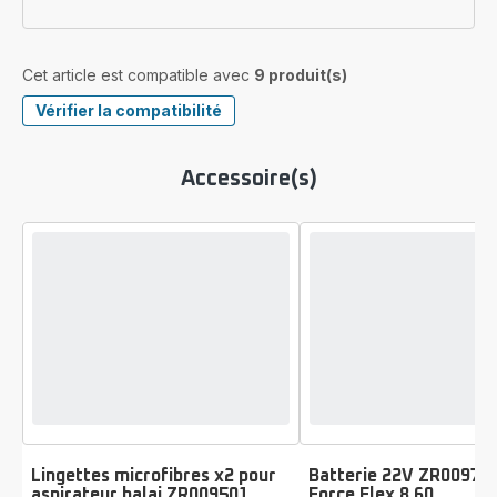
Cet article est compatible avec
9 produit(s)
Vérifier la compatibilité
Accessoire(s)
Lingettes microfibres x2 pour
Batterie 22V ZR009700
aspirateur balai ZR009501
Force Flex 8.60