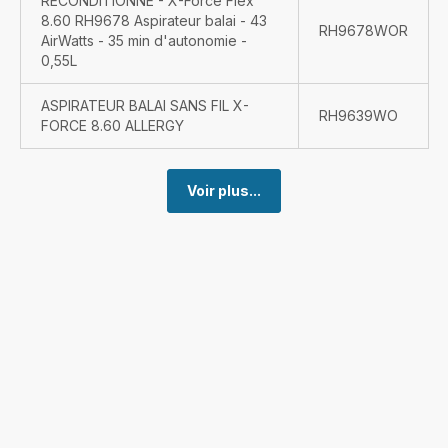
RECONDITIONNE - X-Force Flex
8.60 RH9678 Aspirateur balai - 43
RH9678WOR
AirWatts - 35 min d'autonomie -
0,55L
ASPIRATEUR BALAI SANS FIL X-
RH9639WO
FORCE 8.60 ALLERGY
Voir plus...