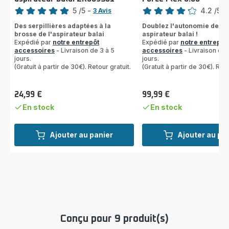
Note
Note
5
/5
-
4.2
/5
-
3 Avis
Avis
ratings.4.2
Des serpillières adaptées à la
Doublez l'autonomie de vo
5
brosse de l'aspirateur balai
aspirateur balai !
étoiles
Expédié par
notre entrepôt
Expédié par
notre entrepôt
(moyenne)
accessoires
- Livraison de 3 à 5
accessoires
- Livraison de 
jours.
jours.
(Gratuit à partir de 30€). Retour gratuit.
(Gratuit à partir de 30€). Reto
24,99 €
99,99 €
Prix
Prix
En stock
En stock
Ajouter au panier
Ajouter au pa
Conçu pour 9 produit(s)