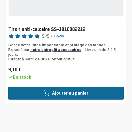
Tiroir anti-calcaire SS-1810002212
Note
5
/5
-
1 Avis
Avis
Garde votre linge impeccable et protégé des taches
5
Expédié par
notre entrepôt accessoires
- Livraison de 3 à 5
étoiles
jours.
(moyenne)
(Gratuit à partir de 30€). Retour gratuit.
9,10 €
Prix
En stock
Ajouter au panier