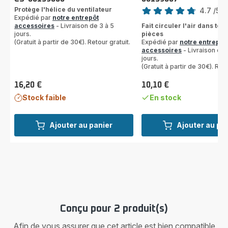
Note
Protège l'hélice du ventilateur
4.7
/5
-
Expédié par
notre entrepôt
ratings.4.7
accessoires
- Livraison de 3 à 5
Fait circuler l'air dans tout
jours.
pièces
(Gratuit à partir de 30€). Retour gratuit.
Expédié par
notre entrepôt
accessoires
- Livraison de 
jours.
(Gratuit à partir de 30€). Reto
16,20 €
10,10 €
Prix
Prix
Stock faible
En stock
Ajouter au panier
Ajouter au pa
Conçu pour 2 produit(s)
Afin de vous assurer que cet article est bien compatible