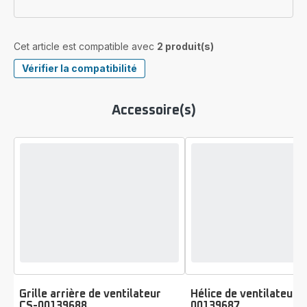
Cet article est compatible avec
2 produit(s)
Vérifier la compatibilité
Accessoire(s)
Grille arrière de ventilateur
Hélice de ventilateur 
CS-00139688
00139687