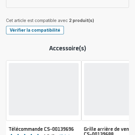
Cet article est compatible avec
2 produit(s)
Vérifier la compatibilité
Accessoire(s)
Télécommande CS-00139696
Grille arrière de venti
Note
CS-00139688