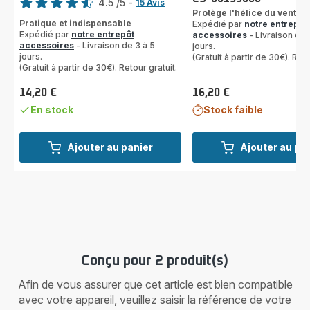
4.5
/5
-
15 Avis
Protège l'hélice du ventila
ratings.4.5
Pratique et indispensable
Expédié par
notre entrepôt
Expédié par
notre entrepôt
accessoires
- Livraison de 
accessoires
- Livraison de 3 à 5
jours.
jours.
(Gratuit à partir de 30€). Reto
(Gratuit à partir de 30€). Retour gratuit.
14,20 €
16,20 €
Prix
Prix
En stock
Stock faible
Ajouter au panier
Ajouter au pa
Conçu pour 2 produit(s)
Afin de vous assurer que cet article est bien compatible
avec votre appareil, veuillez saisir la référence de votre