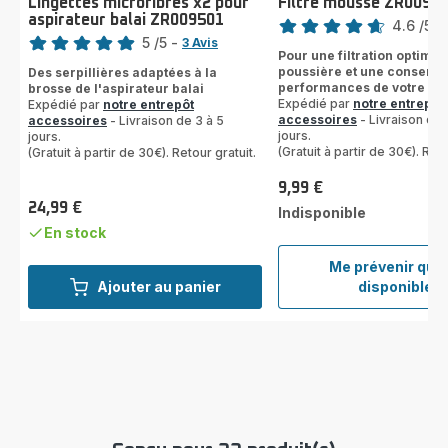
Lingettes microfibres x2 pour
Filtre mousse ZR0090
Note
aspirateur balai ZR009501
Note
4.6
/5
-
5
/5
-
3 Avis
ratings.4.6
Pour une filtration optimal
Avis
poussière et une conserva
Des serpillières adaptées à la
5
performances de votre asp
brosse de l'aspirateur balai
étoiles
Expédié par
notre entrepôt
Expédié par
notre entrepôt
accessoires
- Livraison de 
(moyenne)
accessoires
- Livraison de 3 à 5
jours.
jours.
(Gratuit à partir de 30€). Reto
(Gratuit à partir de 30€). Retour gratuit.
9,99 €
Prix
24,99 €
Indisponible
Prix
En stock
Me prévenir qua
Filtre
Ajouter au panier
disponible
mous
ZR00