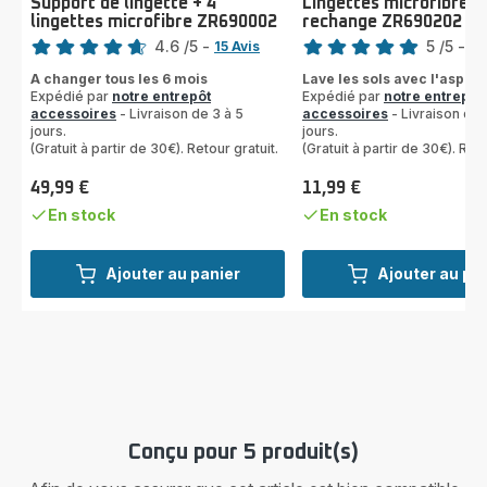
Support de lingette + 4
Lingettes microfibres 
lingettes microfibre ZR690002
rechange ZR690202
Note
Note
4.6
/5
-
5
/5
-
15 Avis
1 
ratings.4.6
Avis
A changer tous les 6 mois
Lave les sols avec l'aspira
5
Expédié par
notre entrepôt
Expédié par
notre entrepôt
étoiles
accessoires
- Livraison de 3 à 5
accessoires
- Livraison de 
jours.
(moyenne)
jours.
(Gratuit à partir de 30€). Retour gratuit.
(Gratuit à partir de 30€). Reto
49,99 €
11,99 €
Prix
Prix
En stock
En stock
Ajouter au panier
Ajouter au pa
Conçu pour 5 produit(s)