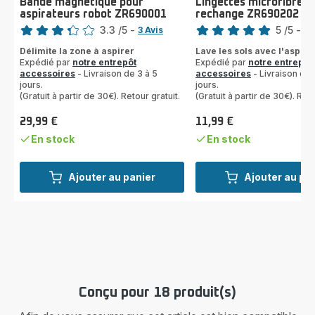
Bande magnétique pour
Lingettes microfibres 
aspirateurs robot ZR690001
rechange ZR690202
Note
Note
3.3
/5
-
5
/5
-
3 Avis
1 
ratings.3.3
Avis
Délimite la zone à aspirer
Lave les sols avec l'aspira
5
Expédié par
notre entrepôt
Expédié par
notre entrepôt
étoiles
accessoires
- Livraison de 3 à 5
accessoires
- Livraison de 
jours.
(moyenne)
jours.
(Gratuit à partir de 30€). Retour gratuit.
(Gratuit à partir de 30€). Reto
29,99 €
11,99 €
Prix
Prix
En stock
En stock
Ajouter au panier
Ajouter au pa
Conçu pour 18 produit(s)