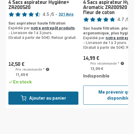
4 Sacs aspirateur Hygiène+
4 Sacs aspirateur Hyg
ZR200520
Aromatic ZR200920 - 
Note
fleur de coton
Note
4.5
/5
-
321 Avis
4.7
/5
-
ratings.4.5
Sac aspirateur haute filtration
ratings.4.7
Expédié par
notre entrepôt produits
Sac haute filtration. plus
- Livraison de 1 à 3 jours.
ergonomique, plus hygién
(Gratuit à partir de 50€). Retour gratuit.
Expédié par
notre entrepôt
- Livraison de 1 à 3 jours.
(Gratuit à partir de 50€). Reto
14,99 €
Prix
Prix recommandé
*
12,50 €
Prix
13,99 €
Prix recommandé
*
11,49 €
Indisponible
En stock
Me prévenir qua
4
Ajouter au panier
disponible
Sacs
aspir
Hygiè
Aroma
ZR20
-