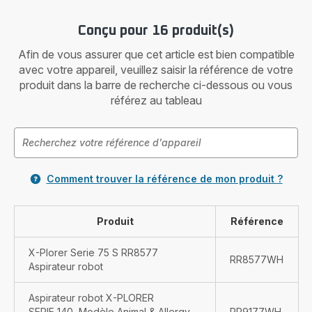
Arôm
de
Conçu pour 16 produit(s)
fleur
Afin de vous assurer que cet article est bien compatible
de
coton
avec votre appareil, veuillez saisir la référence de votre
produit dans la barre de recherche ci-dessous ou vous
référez au tableau
Comment trouver la référence de mon produit ?
Produit
Référence
X-Plorer Serie 75 S RR8577
RR8577WH
Aspirateur robot
Aspirateur robot X-PLORER
SERIE 140, Modèle Animal & Allergy
RR9177WH